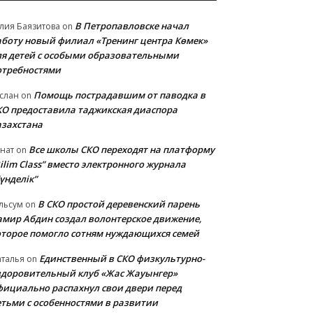
В Петропавловске начал
лия Баязитова
on
аботу новый филиал «Тренинг центра Көмек»
ля детей с особыми образовательными
отребностями
Помощь пострадавшим от паводка в
слан
on
КО предоставила таджикская диаспора
азахстана
Все школы СКО переходят на платформу
нат
on
ilim Class” вместо электронного журнала
үнделік”
В СКО простой деревенский парень
льсум
on
амир Абдин создал волонтерское движение,
оторое помогло сотням нуждающихся семей
Единственный в СКО физкультурно-
талья
on
здоровительный клуб «Жас Жауынгер»
фициально распахнул свои двери перед
етьми с особенностями в развитии