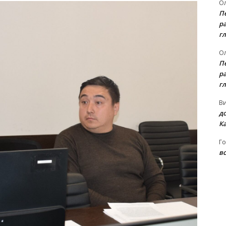
Ол
П
ра
гл
Ол
П
ра
гл
В
д
К
Го
вс