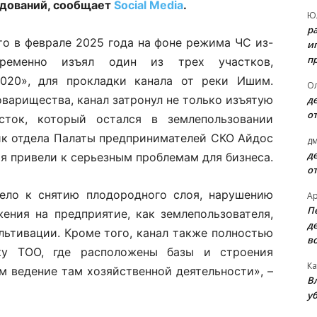
едований, сообщает
Social Media
.
Ю
р
то в феврале 2025 года на фоне режима ЧС из-
и
п
ременно изъял один из трех участков,
20», для прокладки канала от реки Ишим.
О
оварищества, канал затронул не только изъятую
д
о
ток, который остался в землепользовании
ник отдела Палаты предпринимателей СКО Айдос
д
д
ия привели к серьезным проблемам для бизнеса.
о
вело к снятию плодородного слоя, нарушению
А
П
ения на предприятие, как землепользователя,
д
льтивации. Кроме того, канал также полностью
в
ку ТОО, где расположены базы и строения
Ка
м ведение там хозяйственной деятельности», –
В
уб