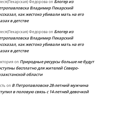
Блогер из
еся(Пекарская) Федорова
on
етропавловска Владимир Пекарский
ссказал, как жестоко убивали мать на его
азах в детстве
Блогер из
еся(Пекарская) Федорова
on
етропавловска Владимир Пекарский
ссказал, как жестоко убивали мать на его
азах в детстве
Природные ресурсы больше не будут
иктория
on
оступны бесплатно для жителей Северо-
азахстанской области
В Петропавловске 28-летний мужчина
сть
on
тупил в половую связь с 14-летней девочкой