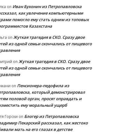
Иван Бухонин из Петропавловска
лка
on
ассказал, как увлечение компьютерными
грами помогло ему стать одним из топовых
рограммистов Казахстана
Жуткая трагедия в СКО. Сразу двое
льга
on
етей из одной семьи скончались от пищевого
травления
Жуткая трагедия в СКО. Сразу двое
митрий
on
етей из одной семьи скончались от пищевого
травления
Пенсионера-педофила из
рмани
on
етропавловска, который демонстрировал
етям половой орган, просят оправдать и
озместить ему моральный ущерб
Блогер из Петропавловска
тя Горски
on
ладимир Пекарский рассказал, как жестоко
ивали мать на его глазах в детстве