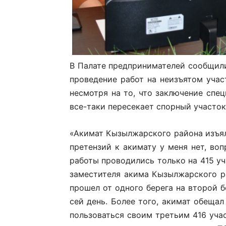
В Палате предпринимателей сообщили
проведение работ на неизъятом уча
несмотря на то, что заключение спе
все-таки пересекает спорный участок
«Акимат Кызылжарского района изъял
претензий к акимату у меня нет, воп
работы проводились только на 415 уча
заместителя акима Кызылжарского ра
прошел от одного берега на второй бе
сей день. Более того, акимат обещал
пользоваться своим третьим 416 учас