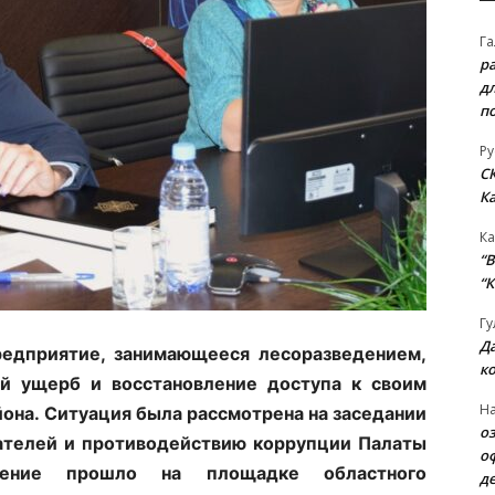
Га
р
д
п
Ру
С
К
Ка
“B
“К
Гу
Д
редприятие, занимающееся лесоразведением,
к
й ущерб и восстановление доступа к своим
На
она. Ситуация была рассмотрена на заседании
о
ателей и противодействию коррупции Палаты
о
дение прошло на площадке областного
д