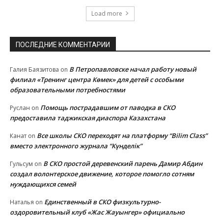
Load more
ПОСЛЕДНИЕ КОММЕНТАРИИ
В Петропавловске начал работу новый
Галия Баязитова
on
филиал «Тренинг центра Көмек» для детей с особыми
образовательными потребностями
Помощь пострадавшим от паводка в СКО
Руслан
on
предоставила таджикская диаспора Казахстана
Все школы СКО переходят на платформу “Bilim Class”
Канат
on
вместо электронного журнала “Күнделік”
В СКО простой деревенский парень Дамир Абдин
Гульсум
on
создал волонтерское движение, которое помогло сотням
нуждающихся семей
Единственный в СКО физкультурно-
Наталья
on
оздоровительный клуб «Жас Жауынгер» официально