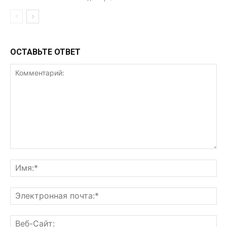
ОСТАВЬТЕ ОТВЕТ
Комментарий:
Им
Эл
поч
Ве