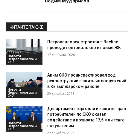
Вадим Мударисов
ЧИТАЙТЕ ТАКЖЕ
Петропавловск строится – Beeline
проводит оптоволокно в новые ЖК
17 февраля, 2026
Новости
Петропавловска и
СКО
Аким СКО проинспектировал ход
реконструкции защитных сооружений
в Кызылжарском районе
Новости
Петропавловска и
29 декабря, 2025
СКО
Департамент торговли и защиты прав
потребителей по СКО оказал
содействие в возврате 17,5 млн тенге
Новости
покупателям
Петропавловска и
СКО
29 декабря, 2025