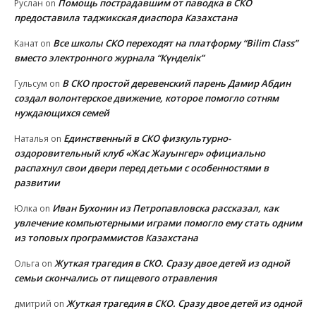
Помощь пострадавшим от паводка в СКО
Руслан
on
предоставила таджикская диаспора Казахстана
Все школы СКО переходят на платформу “Bilim Class”
Канат
on
вместо электронного журнала “Күнделік”
В СКО простой деревенский парень Дамир Абдин
Гульсум
on
создал волонтерское движение, которое помогло сотням
нуждающихся семей
Единственный в СКО физкультурно-
Наталья
on
оздоровительный клуб «Жас Жауынгер» официально
распахнул свои двери перед детьми с особенностями в
развитии
Иван Бухонин из Петропавловска рассказал, как
Юлка
on
увлечение компьютерными играми помогло ему стать одним
из топовых программистов Казахстана
Жуткая трагедия в СКО. Сразу двое детей из одной
Ольга
on
семьи скончались от пищевого отравления
Жуткая трагедия в СКО. Сразу двое детей из одной
дмитрий
on