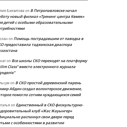
В Петропавловске начал
лия Баязитова
on
аботу новый филиал «Тренинг центра Көмек»
ля детей с особыми образовательными
отребностями
Помощь пострадавшим от паводка в
слан
on
КО предоставила таджикская диаспора
азахстана
Все школы СКО переходят на платформу
нат
on
ilim Class” вместо электронного журнала
үнделік”
В СКО простой деревенский парень
льсум
on
амир Абдин создал волонтерское движение,
оторое помогло сотням нуждающихся семей
Единственный в СКО физкультурно-
талья
on
здоровительный клуб «Жас Жауынгер»
фициально распахнул свои двери перед
етьми с особенностями в развитии