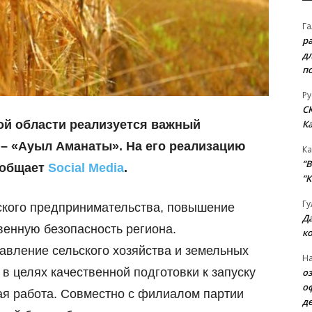
Га
р
д
п
Ру
С
К
кой области реализуется важный
 – «Ауыл Аманаты». На его реализацию
Ка
“B
ообщает
Social Media
.
“К
Гу
ского предпринимательства, повышение
Д
венную безопасность региона.
к
авление сельского хозяйства и земельных
На
в целях качественной подготовки к запуску
о
о
ая работа. Совместно с филиалом партии
д