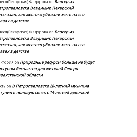
Блогер из
еся(Пекарская) Федорова
on
етропавловска Владимир Пекарский
ссказал, как жестоко убивали мать на его
азах в детстве
Блогер из
еся(Пекарская) Федорова
on
етропавловска Владимир Пекарский
ссказал, как жестоко убивали мать на его
азах в детстве
Природные ресурсы больше не будут
иктория
on
оступны бесплатно для жителей Северо-
азахстанской области
В Петропавловске 28-летний мужчина
сть
on
тупил в половую связь с 14-летней девочкой