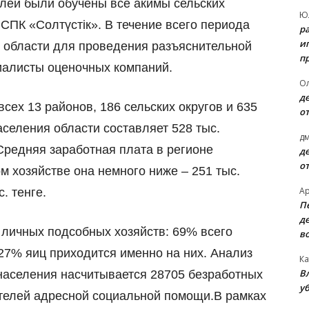
лей были обучены все акимы сельских
Ю
 СПК «Солтүстiк». В течение всего периода
р
и
 области для проведения разъяснительной
п
иалисты оценочных компаний.
О
д
ех 13 районов, 186 сельских округов и 635
о
селения области составляет 528 тыс.
д
Средняя заработная плата в регионе
д
о
ком хозяйстве она немного ниже
–
251 тыс.
А
. тенге.
П
д
личных подсобных хозяйств: 69% всего
в
27% яиц приходится именно на них. Анализ
Ка
В
 населения насчитывается 28705 безработных
уб
ателей адресной социальной помощи.В рамках