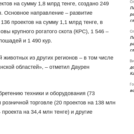
Ол
тов на сумму 1,8 млрд тенге, создано 249
П
ы. Основное направление
–
развитие
ра
гл
36 проектов на сумму 1,1 млрд тенге, в
овы крупного рогатого скота (КРС), 1 546
–
Ол
П
лошадей и 1 490 кур.
ра
гл
й животных из других регионов
–
в том числе
В
анской областей»,
–
отметил Даурен
д
К
Го
вс
ретению техники и оборудования (73
и розничной торговле (20 проектов на 138 млн
 проекта на 34,4 млн тенге) и другие