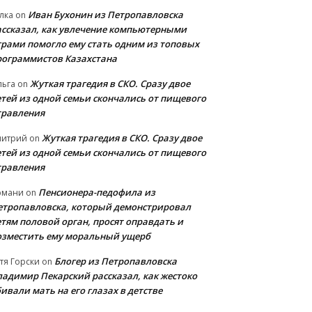
Иван Бухонин из Петропавловска
лка
on
ассказал, как увлечение компьютерными
грами помогло ему стать одним из топовых
рограммистов Казахстана
Жуткая трагедия в СКО. Сразу двое
льга
on
етей из одной семьи скончались от пищевого
травления
Жуткая трагедия в СКО. Сразу двое
митрий
on
етей из одной семьи скончались от пищевого
травления
Пенсионера-педофила из
рмани
on
етропавловска, который демонстрировал
етям половой орган, просят оправдать и
озместить ему моральный ущерб
Блогер из Петропавловска
тя Горски
on
ладимир Пекарский рассказал, как жестоко
ивали мать на его глазах в детстве