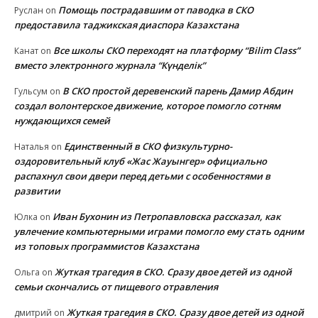
Помощь пострадавшим от паводка в СКО
Руслан
on
предоставила таджикская диаспора Казахстана
Все школы СКО переходят на платформу “Bilim Class”
Канат
on
вместо электронного журнала “Күнделік”
В СКО простой деревенский парень Дамир Абдин
Гульсум
on
создал волонтерское движение, которое помогло сотням
нуждающихся семей
Единственный в СКО физкультурно-
Наталья
on
оздоровительный клуб «Жас Жауынгер» официально
распахнул свои двери перед детьми с особенностями в
развитии
Иван Бухонин из Петропавловска рассказал, как
Юлка
on
увлечение компьютерными играми помогло ему стать одним
из топовых программистов Казахстана
Жуткая трагедия в СКО. Сразу двое детей из одной
Ольга
on
семьи скончались от пищевого отравления
Жуткая трагедия в СКО. Сразу двое детей из одной
дмитрий
on