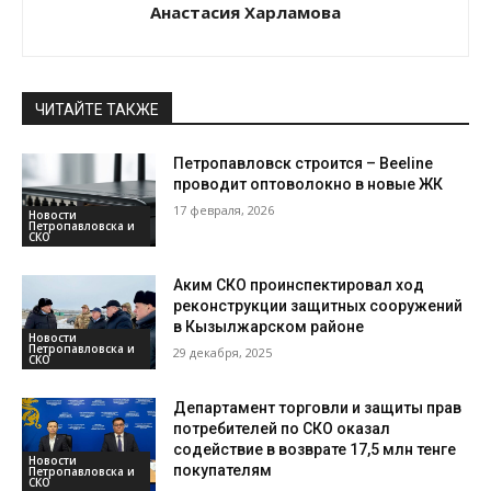
Анастасия Харламова
ЧИТАЙТЕ ТАКЖЕ
Петропавловск строится – Beeline
проводит оптоволокно в новые ЖК
17 февраля, 2026
Новости
Петропавловска и
СКО
Аким СКО проинспектировал ход
реконструкции защитных сооружений
в Кызылжарском районе
Новости
Петропавловска и
29 декабря, 2025
СКО
Департамент торговли и защиты прав
потребителей по СКО оказал
содействие в возврате 17,5 млн тенге
Новости
покупателям
Петропавловска и
СКО