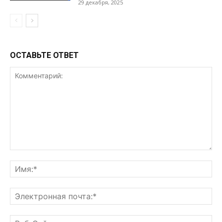
29 декабря, 2025
ОСТАВЬТЕ ОТВЕТ
Комментарий:
Им
Эл
поч
Ве