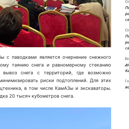
Ол
П
ра
гл
Ол
П
ра
гл
ы с паводками является очернение снежного
В
д
нному таянию снега и равномерному стеканию
К
 вывоз снега с территорий, где возможно
 минимизировать риски подтоплений. Для этих
Го
вс
ецтехника, в том числе КамАЗы и экскаваторы.
дка 20 тысяч кубометров снега.