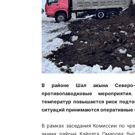
В районе Шал акына Северо-Ка
противопаводковые мероприяти
температур повышается риск подто
ситуаций принимаются оперативные
В рамках заседания Комиссии по чр
акима района Кайрата Омарова был