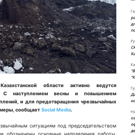
Га
р
д
п
Ру
С
К
Ка
“B
“К
захстанской области активно ведутся
Гу
я. С наступлением весны и повышением
Д
к
плений, и для предотвращения чрезвычайных
 меры, сообщает
Social Media
.
На
о
о
езвычайным ситуациям под председательством
д
и обозначены основные направления работы.