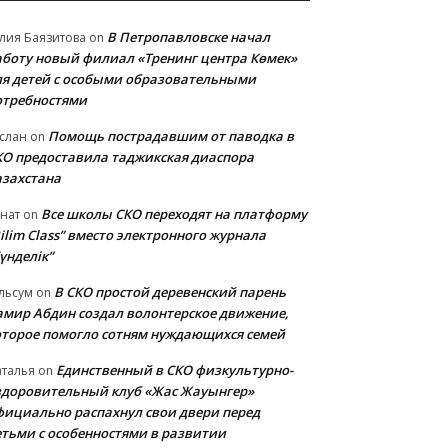
В Петропавловске начал
лия Баязитова
on
аботу новый филиал «Тренинг центра Көмек»
ля детей с особыми образовательными
отребностями
Помощь пострадавшим от паводка в
слан
on
КО предоставила таджикская диаспора
азахстана
Все школы СКО переходят на платформу
нат
on
ilim Class” вместо электронного журнала
үнделік”
В СКО простой деревенский парень
льсум
on
амир Абдин создал волонтерское движение,
оторое помогло сотням нуждающихся семей
Единственный в СКО физкультурно-
талья
on
здоровительный клуб «Жас Жауынгер»
фициально распахнул свои двери перед
етьми с особенностями в развитии