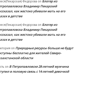
Блогер из
еся(Пекарская) Федорова
on
етропавловска Владимир Пекарский
ссказал, как жестоко убивали мать на его
азах в детстве
Блогер из
еся(Пекарская) Федорова
on
етропавловска Владимир Пекарский
ссказал, как жестоко убивали мать на его
азах в детстве
Природные ресурсы больше не будут
иктория
on
оступны бесплатно для жителей Северо-
азахстанской области
В Петропавловске 28-летний мужчина
сть
on
тупил в половую связь с 14-летней девочкой