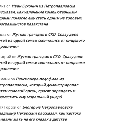
Иван Бухонин из Петропавловска
лка
on
ассказал, как увлечение компьютерными
грами помогло ему стать одним из топовых
рограммистов Казахстана
Жуткая трагедия в СКО. Сразу двое
льга
on
етей из одной семьи скончались от пищевого
травления
Жуткая трагедия в СКО. Сразу двое
митрий
on
етей из одной семьи скончались от пищевого
травления
Пенсионера-педофила из
рмани
on
етропавловска, который демонстрировал
етям половой орган, просят оправдать и
озместить ему моральный ущерб
Блогер из Петропавловска
тя Горски
on
ладимир Пекарский рассказал, как жестоко
ивали мать на его глазах в детстве