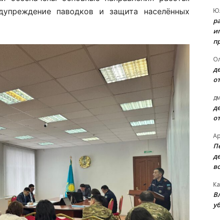
Ю
дупреждение паводков и защита населённых
р
и
п
О
д
о
д
д
о
А
П
д
в
Ка
В
уб