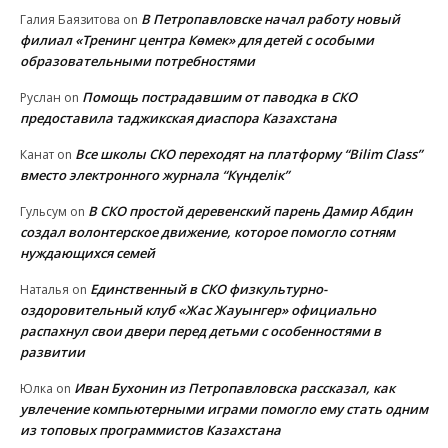
В Петропавловске начал работу новый
Галия Баязитова
on
филиал «Тренинг центра Көмек» для детей с особыми
образовательными потребностями
Помощь пострадавшим от паводка в СКО
Руслан
on
предоставила таджикская диаспора Казахстана
Все школы СКО переходят на платформу “Bilim Class”
Канат
on
вместо электронного журнала “Күнделік”
В СКО простой деревенский парень Дамир Абдин
Гульсум
on
создал волонтерское движение, которое помогло сотням
нуждающихся семей
Единственный в СКО физкультурно-
Наталья
on
оздоровительный клуб «Жас Жауынгер» официально
распахнул свои двери перед детьми с особенностями в
развитии
Иван Бухонин из Петропавловска рассказал, как
Юлка
on
увлечение компьютерными играми помогло ему стать одним
из топовых программистов Казахстана