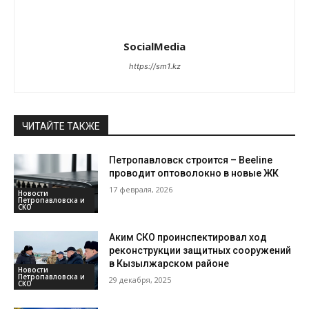
SocialMedia
https://sm1.kz
ЧИТАЙТЕ ТАКЖЕ
Петропавловск строится – Beeline
проводит оптоволокно в новые ЖК
17 февраля, 2026
Новости
Петропавловска и
СКО
Аким СКО проинспектировал ход
реконструкции защитных сооружений
в Кызылжарском районе
Новости
Петропавловска и
29 декабря, 2025
СКО