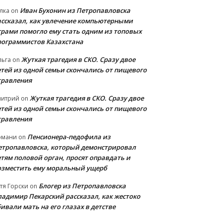
Иван Бухонин из Петропавловска
лка
on
ассказал, как увлечение компьютерными
грами помогло ему стать одним из топовых
рограммистов Казахстана
Жуткая трагедия в СКО. Сразу двое
льга
on
етей из одной семьи скончались от пищевого
травления
Жуткая трагедия в СКО. Сразу двое
митрий
on
етей из одной семьи скончались от пищевого
травления
Пенсионера-педофила из
рмани
on
етропавловска, который демонстрировал
етям половой орган, просят оправдать и
озместить ему моральный ущерб
Блогер из Петропавловска
тя Горски
on
ладимир Пекарский рассказал, как жестоко
ивали мать на его глазах в детстве