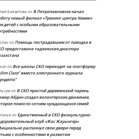
В Петропавловске начал
лия Баязитова
on
аботу новый филиал «Тренинг центра Көмек»
ля детей с особыми образовательными
отребностями
Помощь пострадавшим от паводка в
слан
on
КО предоставила таджикская диаспора
азахстана
Все школы СКО переходят на платформу
нат
on
ilim Class” вместо электронного журнала
үнделік”
В СКО простой деревенский парень
льсум
on
амир Абдин создал волонтерское движение,
оторое помогло сотням нуждающихся семей
Единственный в СКО физкультурно-
талья
on
здоровительный клуб «Жас Жауынгер»
фициально распахнул свои двери перед
етьми с особенностями в развитии