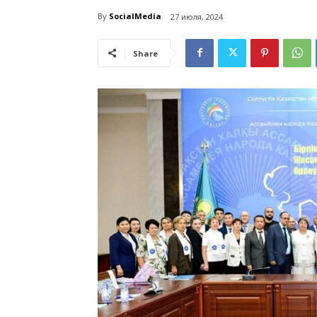
By
SocialMedia
27 июля, 2024
Share