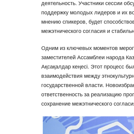
деятельность. Участники сессии об
поддержку молодых лидеров и их во
мнению спикеров, будет способств
межэтнического согласия и стабильн
Одним из ключевых моментов мероп
заместителей Ассамблеи народа Каз
Ақсақалдар кеңесі. Этот процесс бы
взаимодействия между этнокультур
государственной власти. Новоизбра
ответственность за реализацию про
сохранение межэтнического согласия