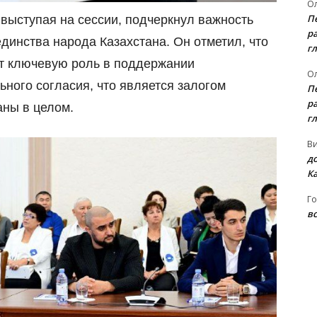
Ол
П
 выступая на сессии, подчеркнул важность
ра
динства народа Казахстана. Он отметил, что
гл
ет ключевую роль в поддержании
Ол
ного согласия, что является залогом
П
ра
аны в целом.
гл
В
д
К
Го
вс