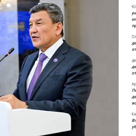
Ю
р
и
п
О
д
о
д
д
о
А
П
д
в
Ка
В
уб