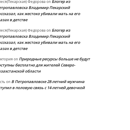
Блогер из
еся(Пекарская) Федорова
on
етропавловска Владимир Пекарский
ссказал, как жестоко убивали мать на его
азах в детстве
Блогер из
еся(Пекарская) Федорова
on
етропавловска Владимир Пекарский
ссказал, как жестоко убивали мать на его
азах в детстве
Природные ресурсы больше не будут
иктория
on
оступны бесплатно для жителей Северо-
азахстанской области
В Петропавловске 28-летний мужчина
сть
on
тупил в половую связь с 14-летней девочкой