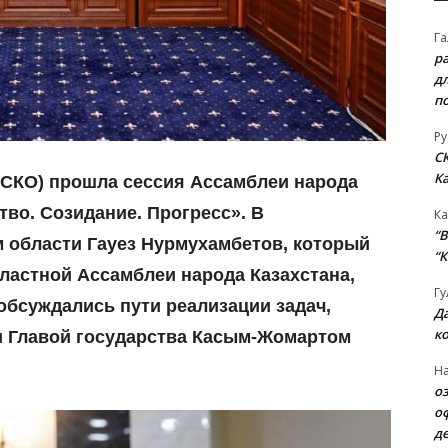
Га
р
д
п
Ру
С
К
(СКО) прошла сессия Ассамблеи народа
тво. Созидание. Прогресс». В
Ка
“B
 области Гауез Нурмухамбетов, который
“К
ластной Ассамблеи народа Казахстана,
Гу
 обсуждались пути реализации задач,
Д
к
и Главой государства Касым-Жомартом
На
о
о
д