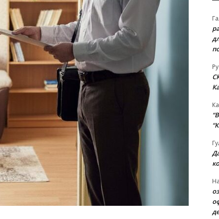
Га
р
д
п
Ру
С
К
Ка
“B
“К
Гу
Д
к
На
о
о
д