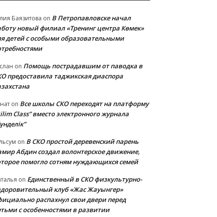
В Петропавловске начал
лия Баязитова
on
аботу новый филиал «Тренинг центра Көмек»
ля детей с особыми образовательными
отребностями
Помощь пострадавшим от паводка в
слан
on
КО предоставила таджикская диаспора
азахстана
Все школы СКО переходят на платформу
нат
on
ilim Class” вместо электронного журнала
үнделік”
В СКО простой деревенский парень
льсум
on
амир Абдин создал волонтерское движение,
оторое помогло сотням нуждающихся семей
Единственный в СКО физкультурно-
талья
on
здоровительный клуб «Жас Жауынгер»
фициально распахнул свои двери перед
етьми с особенностями в развитии