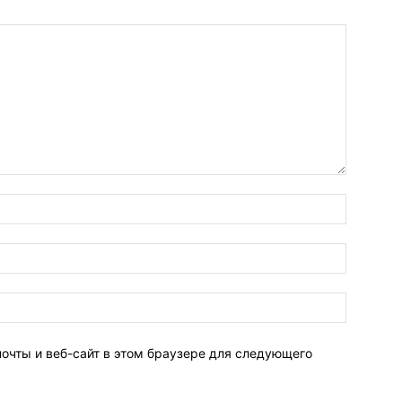
Имя:*
Электро
почта:*
Веб-
Сайт:
почты и веб-сайт в этом браузере для следующего