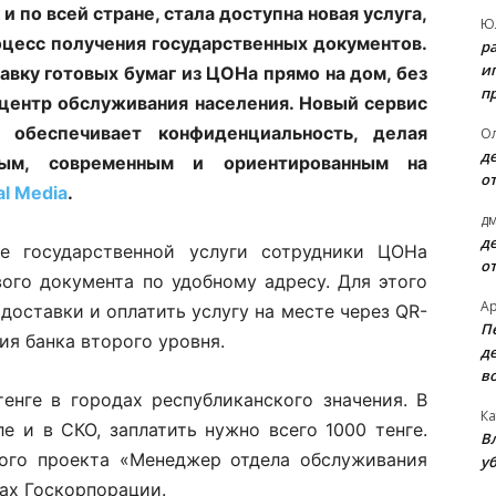
и по всей стране, стала доступна новая услуга,
Ю
оцесс получения государственных документов.
р
и
вку готовых бумаг из ЦОНа прямо на дом, без
п
 центр обслуживания населения. Новый сервис
 обеспечивает конфиденциальность, делая
О
д
ным, современным и ориентированным на
о
al Media
.
д
д
е государственной услуги сотрудники ЦОНа
о
ого документа по удобному адресу. Для этого
А
доставки и оплатить услугу на месте через QR-
П
я банка второго уровня.
д
в
енге в городах республиканского значения. В
Ка
е и в СКО, заплатить нужно всего 1000 тенге.
В
ного проекта «Менеджер отдела обслуживания
уб
ах Госкорпорации.