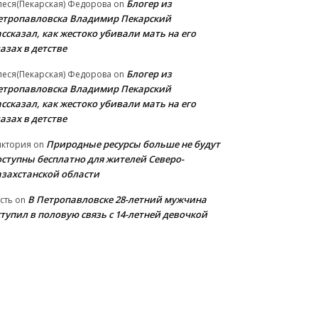
Блогер из
еся(Пекарская) Федорова
on
етропавловска Владимир Пекарский
ссказал, как жестоко убивали мать на его
азах в детстве
Блогер из
еся(Пекарская) Федорова
on
етропавловска Владимир Пекарский
ссказал, как жестоко убивали мать на его
азах в детстве
Природные ресурсы больше не будут
иктория
on
оступны бесплатно для жителей Северо-
азахстанской области
В Петропавловске 28-летний мужчина
сть
on
тупил в половую связь с 14-летней девочкой