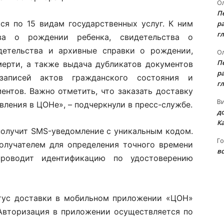
Ол
П
ся по 15 видам государственных услуг. К ним
ра
гл
тва о рождении ребенка, свидетельства о
детельства и архивные справки о рождении,
Ол
П
мерти, а также выдача дубликатов документов
ра
 записей актов гражданского состояния и
гл
нтов. Важно отметить, что заказать доставку
В
ления в ЦОНе», – подчеркнули в пресс-службе.
д
К
 получит SMS-уведомление с уникальным кодом.
Го
получателем для определения точного времени
вс
проводит идентификацию по удостоверению
атус доставки в мобильном приложении «ЦОН»
 Авторизация в приложении осуществляется по