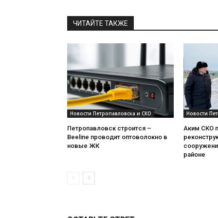
ЧИТАЙТЕ ТАКЖЕ
Новости Петропавловска и СКО
Новости Пе
Петропавловск строится –
Аким СКО 
Beeline проводит оптоволокно в
реконстру
новые ЖК
сооружени
районе