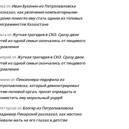
Иван Бухонин из Петропавловска
лка
on
ассказал, как увлечение компьютерными
грами помогло ему стать одним из топовых
рограммистов Казахстана
Жуткая трагедия в СКО. Сразу двое
льга
on
етей из одной семьи скончались от пищевого
травления
Жуткая трагедия в СКО. Сразу двое
митрий
on
етей из одной семьи скончались от пищевого
травления
Пенсионера-педофила из
рмани
on
етропавловска, который демонстрировал
етям половой орган, просят оправдать и
озместить ему моральный ущерб
Блогер из Петропавловска
тя Горски
on
ладимир Пекарский рассказал, как жестоко
ивали мать на его глазах в детстве