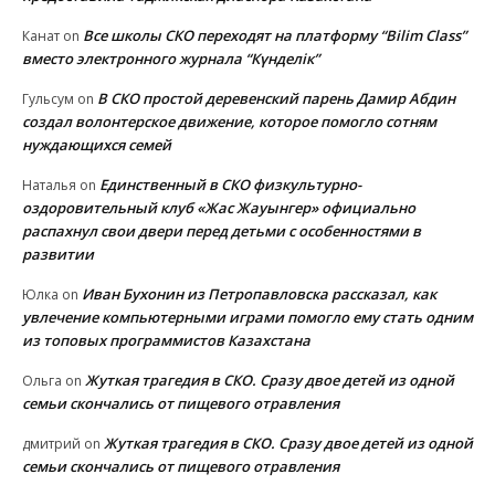
Все школы СКО переходят на платформу “Bilim Class”
Канат
on
вместо электронного журнала “Күнделік”
В СКО простой деревенский парень Дамир Абдин
Гульсум
on
создал волонтерское движение, которое помогло сотням
нуждающихся семей
Единственный в СКО физкультурно-
Наталья
on
оздоровительный клуб «Жас Жауынгер» официально
распахнул свои двери перед детьми с особенностями в
развитии
Иван Бухонин из Петропавловска рассказал, как
Юлка
on
увлечение компьютерными играми помогло ему стать одним
из топовых программистов Казахстана
Жуткая трагедия в СКО. Сразу двое детей из одной
Ольга
on
семьи скончались от пищевого отравления
Жуткая трагедия в СКО. Сразу двое детей из одной
дмитрий
on
семьи скончались от пищевого отравления