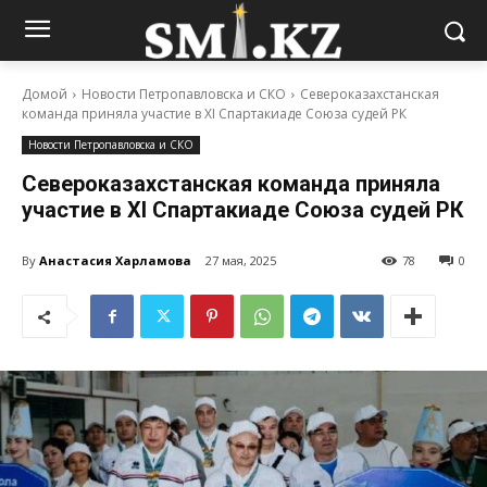
Домой
Новости Петропавловска и СКО
Североказахстанская
команда приняла участие в ХI Спартакиаде Союза судей РК
Новости Петропавловска и СКО
Североказахстанская команда приняла
участие в ХI Спартакиаде Союза судей РК
By
Анастасия Харламова
27 мая, 2025
78
0