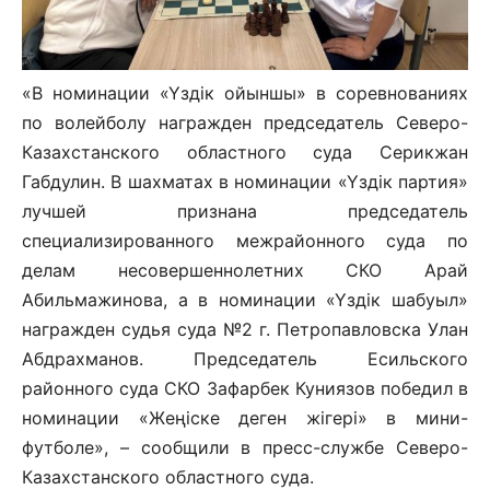
«В номинации «Үздік ойыншы» в соревнованиях
по волейболу награжден председатель Северо-
Казахстанского областного суда Серикжан
Габдулин. В шахматах в номинации «Үздік партия»
лучшей признана председатель
специализированного межрайонного суда по
делам несовершеннолетних СКО Арай
Абильмажинова, а в номинации «Үздік шабуыл»
награжден судья суда №2 г. Петропавловска Улан
Абдрахманов. Председатель Есильского
районного суда СКО Зафарбек Куниязов победил в
номинации «Жеңіске деген жігері» в мини-
футболе», – сообщили в пресс-службе Северо-
Казахстанского областного суда.