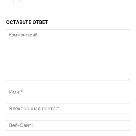
ОСТАВЬТЕ ОТВЕТ
Комментарий:
Им
Эл
поч
Ве
Са