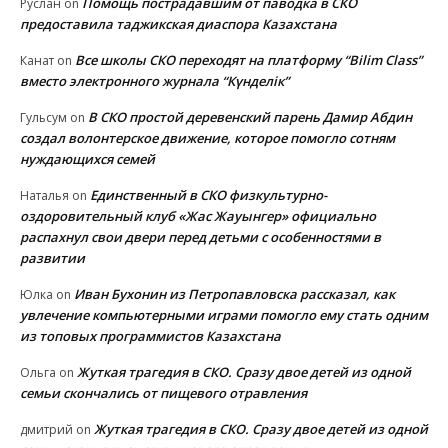
Помощь пострадавшим от паводка в СКО
Руслан
on
предоставила таджикская диаспора Казахстана
Все школы СКО переходят на платформу “Bilim Class”
Канат
on
вместо электронного журнала “Күнделік”
В СКО простой деревенский парень Дамир Абдин
Гульсум
on
создал волонтерское движение, которое помогло сотням
нуждающихся семей
Единственный в СКО физкультурно-
Наталья
on
оздоровительный клуб «Жас Жауынгер» официально
распахнул свои двери перед детьми с особенностями в
развитии
Иван Бухонин из Петропавловска рассказал, как
Юлка
on
увлечение компьютерными играми помогло ему стать одним
из топовых программистов Казахстана
Жуткая трагедия в СКО. Сразу двое детей из одной
Ольга
on
семьи скончались от пищевого отравления
Жуткая трагедия в СКО. Сразу двое детей из одной
дмитрий
on