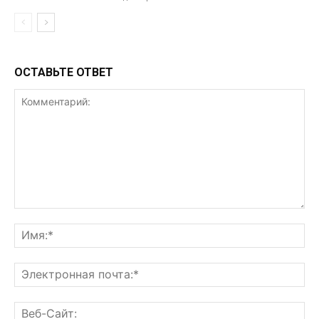
ОСТАВЬТЕ ОТВЕТ
Комментарий:
Им
Эл
поч
Ве