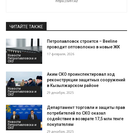
https://sm1.kz
ЧИТАЙТЕ ТАКЖЕ
Петропавловск строится – Beeline
проводит оптоволокно в новые ЖК
17 февраля, 2026
Новости
Петропавловска и
СКО
Аким СКО проинспектировал ход
реконструкции защитных сооружений
в Кызылжарском районе
Новости
Петропавловска и
29 декабря, 2025
СКО
Департамент торговли и защиты прав
потребителей по СКО оказал
содействие в возврате 17,5 млн тенге
Новости
покупателям
Петропавловска и
СКО
29 декабря, 2025