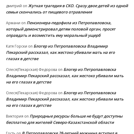
Жуткая трагедия в СКО. Сразу двое детей из одной
дмитрий
on
семьи скончались от пищевого отравления
Пенсионера-педофила из Петропавловска,
Армани
on
который демонстрировал детям половой орган, просят
оправдать и возместить ему моральный ущерб
Блогер из Петропавловска Владимир
Катя Горски
on
Пекарский рассказал, как жестоко убивали мать на его
глазах в детстве
Блогер из Петропавловска
Олеся(Пекарская) Федорова
on
Владимир Пекарский рассказал, как жестоко убивали мать
на его глазах в детстве
Блогер из Петропавловска
Олеся(Пекарская) Федорова
on
Владимир Пекарский рассказал, как жестоко убивали мать
на его глазах в детстве
Природные ресурсы больше не будут доступны
Виктория
on
бесплатно для жителей Северо-Казахстанской области
В Петропавловске 28-летний мужчина вступил в
Гость
on