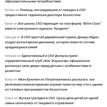
образовательными потребностями
Помощь пострадавшим от паводка в СКО
Руслан
on
предоставила таджикская диаспора Казахстана
Все школы СКО переходят на платформу “Bilim Class”
Канат
on
вместо электронного журнала “Күнделік”
В СКО простой деревенский парень Дамир Абдин
Гульсум
on
создал волонтерское движение, которое помогло сотням
нуждающихся семей
Единственный в СКО физкультурно-
Наталья
on
оздоровительный клуб «Жас Жауынгер» официально
распахнул свои двери перед детьми с особенностями в
развитии
Иван Бухонин из Петропавловска рассказал, как
Юлка
on
увлечение компьютерными играми помогло ему стать одним
из топовых программистов Казахстана
Жуткая трагедия в СКО. Сразу двое детей из одной
Ольга
on
семьи скончались от пищевого отравления