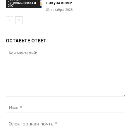
покупателям
Петропавловска и
СКО
29 декабря, 2025
ОСТАВЬТЕ ОТВЕТ
Комментарий:
Им
Эл
поч