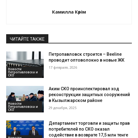
Камилла Кәрім
ЧИТАЙТЕ ТАКЖЕ
Петропавловск строится – Beeline
проводит оптоволокно в новые ЖК
17 февраля, 2026
Новости
Петропавловска и
СКО
Аким СКО проинспектировал ход
реконструкции защитных сооружений
в Кызылжарском районе
Новости
Петропавловска и
29 декабря, 2025
СКО
Департамент торговли и защиты прав
потребителей по СКО оказал
содействие в возврате 17,5 млн тенге
Новости