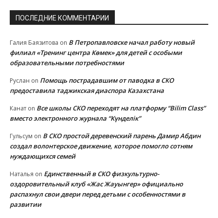
ПОСЛЕДНИЕ КОММЕНТАРИИ
В Петропавловске начал работу новый
Галия Баязитова
on
филиал «Тренинг центра Көмек» для детей с особыми
образовательными потребностями
Помощь пострадавшим от паводка в СКО
Руслан
on
предоставила таджикская диаспора Казахстана
Все школы СКО переходят на платформу “Bilim Class”
Канат
on
вместо электронного журнала “Күнделік”
В СКО простой деревенский парень Дамир Абдин
Гульсум
on
создал волонтерское движение, которое помогло сотням
нуждающихся семей
Единственный в СКО физкультурно-
Наталья
on
оздоровительный клуб «Жас Жауынгер» официально
распахнул свои двери перед детьми с особенностями в
развитии