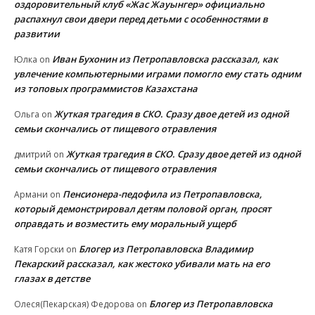
оздоровительный клуб «Жас Жауынгер» официально
распахнул свои двери перед детьми с особенностями в
развитии
Иван Бухонин из Петропавловска рассказал, как
Юлка
on
увлечение компьютерными играми помогло ему стать одним
из топовых программистов Казахстана
Жуткая трагедия в СКО. Сразу двое детей из одной
Ольга
on
семьи скончались от пищевого отравления
Жуткая трагедия в СКО. Сразу двое детей из одной
дмитрий
on
семьи скончались от пищевого отравления
Пенсионера-педофила из Петропавловска,
Армани
on
который демонстрировал детям половой орган, просят
оправдать и возместить ему моральный ущерб
Блогер из Петропавловска Владимир
Катя Горски
on
Пекарский рассказал, как жестоко убивали мать на его
глазах в детстве
Блогер из Петропавловска
Олеся(Пекарская) Федорова
on