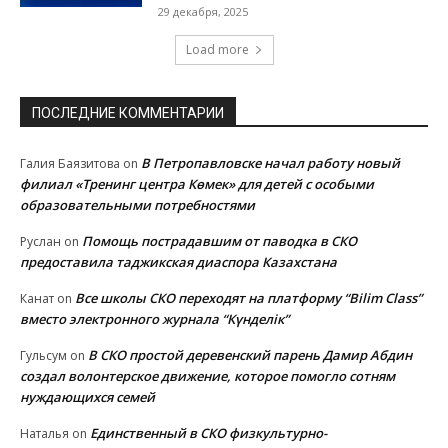
29 декабря, 2025
Load more
ПОСЛЕДНИЕ КОММЕНТАРИИ
В Петропавловске начал работу новый
Галия Баязитова
on
филиал «Тренинг центра Көмек» для детей с особыми
образовательными потребностями
Помощь пострадавшим от паводка в СКО
Руслан
on
предоставила таджикская диаспора Казахстана
Все школы СКО переходят на платформу “Bilim Class”
Канат
on
вместо электронного журнала “Күнделік”
В СКО простой деревенский парень Дамир Абдин
Гульсум
on
создал волонтерское движение, которое помогло сотням
нуждающихся семей
Единственный в СКО физкультурно-
Наталья
on