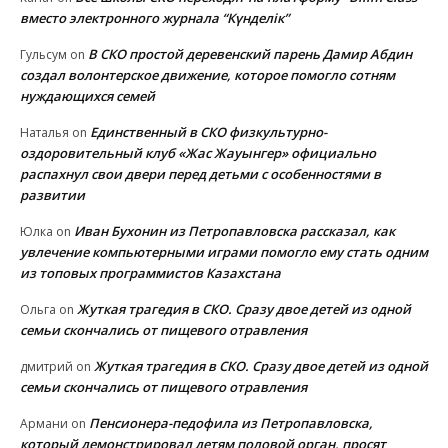
вместо электронного журнала “Күнделік”
В СКО простой деревенский парень Дамир Абдин
Гульсум
on
создал волонтерское движение, которое помогло сотням
нуждающихся семей
Единственный в СКО физкультурно-
Наталья
on
оздоровительный клуб «Жас Жауынгер» официально
распахнул свои двери перед детьми с особенностями в
развитии
Иван Бухонин из Петропавловска рассказал, как
Юлка
on
увлечение компьютерными играми помогло ему стать одним
из топовых программистов Казахстана
Жуткая трагедия в СКО. Сразу двое детей из одной
Ольга
on
семьи скончались от пищевого отравления
Жуткая трагедия в СКО. Сразу двое детей из одной
дмитрий
on
семьи скончались от пищевого отравления
Пенсионера-педофила из Петропавловска,
Армани
on
который демонстрировал детям половой орган, просят