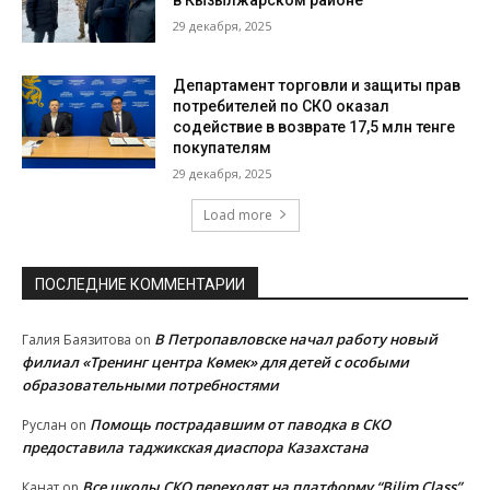
29 декабря, 2025
Департамент торговли и защиты прав
потребителей по СКО оказал
содействие в возврате 17,5 млн тенге
покупателям
29 декабря, 2025
Load more
ПОСЛЕДНИЕ КОММЕНТАРИИ
В Петропавловске начал работу новый
Галия Баязитова
on
филиал «Тренинг центра Көмек» для детей с особыми
образовательными потребностями
Помощь пострадавшим от паводка в СКО
Руслан
on
предоставила таджикская диаспора Казахстана
Все школы СКО переходят на платформу “Bilim Class”
Канат
on