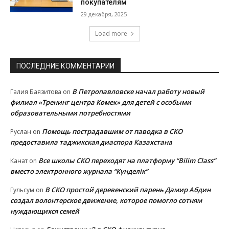
покупателям
29 декабря, 2025
Load more
ПОСЛЕДНИЕ КОММЕНТАРИИ
В Петропавловске начал работу новый
Галия Баязитова
on
филиал «Тренинг центра Көмек» для детей с особыми
образовательными потребностями
Помощь пострадавшим от паводка в СКО
Руслан
on
предоставила таджикская диаспора Казахстана
Все школы СКО переходят на платформу “Bilim Class”
Канат
on
вместо электронного журнала “Күнделік”
В СКО простой деревенский парень Дамир Абдин
Гульсум
on
создал волонтерское движение, которое помогло сотням
нуждающихся семей