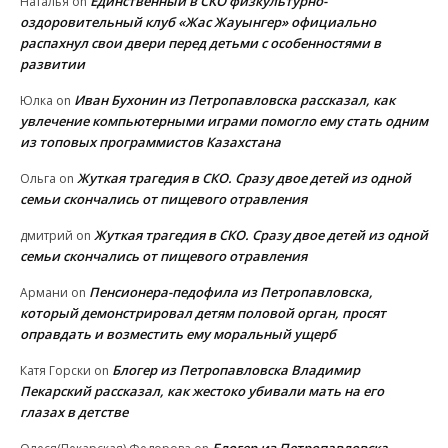
Единственный в СКО физкультурно-
Наталья
on
оздоровительный клуб «Жас Жауынгер» официально
распахнул свои двери перед детьми с особенностями в
развитии
Иван Бухонин из Петропавловска рассказал, как
Юлка
on
увлечение компьютерными играми помогло ему стать одним
из топовых программистов Казахстана
Жуткая трагедия в СКО. Сразу двое детей из одной
Ольга
on
семьи скончались от пищевого отравления
Жуткая трагедия в СКО. Сразу двое детей из одной
дмитрий
on
семьи скончались от пищевого отравления
Пенсионера-педофила из Петропавловска,
Армани
on
который демонстрировал детям половой орган, просят
оправдать и возместить ему моральный ущерб
Блогер из Петропавловска Владимир
Катя Горски
on
Пекарский рассказал, как жестоко убивали мать на его
глазах в детстве