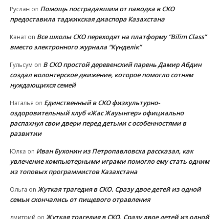
Помощь пострадавшим от паводка в СКО
Руслан
on
предоставила таджикская диаспора Казахстана
Все школы СКО переходят на платформу “Bilim Class”
Канат
on
вместо электронного журнала “Күнделік”
В СКО простой деревенский парень Дамир Абдин
Гульсум
on
создал волонтерское движение, которое помогло сотням
нуждающихся семей
Единственный в СКО физкультурно-
Наталья
on
оздоровительный клуб «Жас Жауынгер» официально
распахнул свои двери перед детьми с особенностями в
развитии
Иван Бухонин из Петропавловска рассказал, как
Юлка
on
увлечение компьютерными играми помогло ему стать одним
из топовых программистов Казахстана
Жуткая трагедия в СКО. Сразу двое детей из одной
Ольга
on
семьи скончались от пищевого отравления
Жуткая трагедия в СКО. Сразу двое детей из одной
дмитрий
on