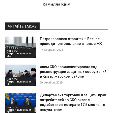
Камилла Кәрім
ЧИТАЙТЕ ТАКЖЕ
Петропавловск строится – Beeline
проводит оптоволокно в новые ЖК
17 февраля, 2026
Новости
Петропавловска и
СКО
Аким СКО проинспектировал ход
реконструкции защитных сооружений
в Кызылжарском районе
Новости
Петропавловска и
29 декабря, 2025
СКО
Департамент торговли и защиты прав
потребителей по СКО оказал
содействие в возврате 17,5 млн тенге
Новости
покупателям
Петропавловска и
СКО