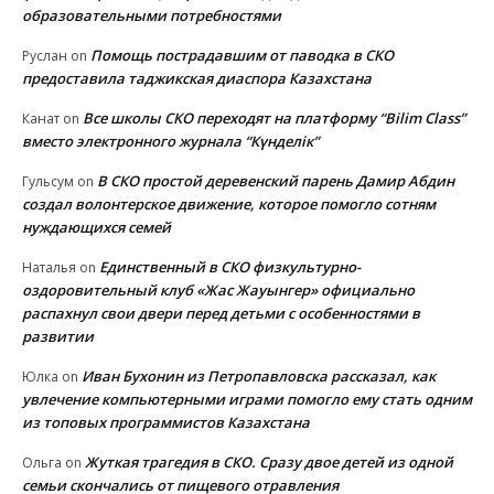
образовательными потребностями
Помощь пострадавшим от паводка в СКО
Руслан
on
предоставила таджикская диаспора Казахстана
Все школы СКО переходят на платформу “Bilim Class”
Канат
on
вместо электронного журнала “Күнделік”
В СКО простой деревенский парень Дамир Абдин
Гульсум
on
создал волонтерское движение, которое помогло сотням
нуждающихся семей
Единственный в СКО физкультурно-
Наталья
on
оздоровительный клуб «Жас Жауынгер» официально
распахнул свои двери перед детьми с особенностями в
развитии
Иван Бухонин из Петропавловска рассказал, как
Юлка
on
увлечение компьютерными играми помогло ему стать одним
из топовых программистов Казахстана
Жуткая трагедия в СКО. Сразу двое детей из одной
Ольга
on
семьи скончались от пищевого отравления