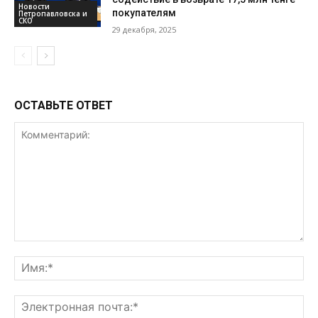
Новости
покупателям
Петропавловска и
СКО
29 декабря, 2025
ОСТАВЬТЕ ОТВЕТ
Комментарий:
Им
Эл
поч