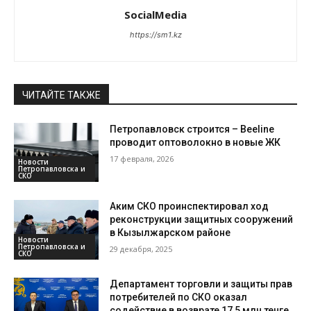
SocialMedia
https://sm1.kz
ЧИТАЙТЕ ТАКЖЕ
Петропавловск строится – Beeline
проводит оптоволокно в новые ЖК
17 февраля, 2026
Новости
Петропавловска и
СКО
Аким СКО проинспектировал ход
реконструкции защитных сооружений
в Кызылжарском районе
Новости
Петропавловска и
29 декабря, 2025
СКО
Департамент торговли и защиты прав
потребителей по СКО оказал
содействие в возврате 17,5 млн тенге