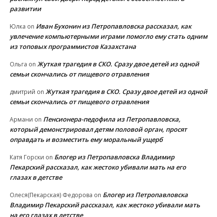
развитии
Иван Бухонин из Петропавловска рассказал, как
Юлка
on
увлечение компьютерными играми помогло ему стать одним
из топовых программистов Казахстана
Жуткая трагедия в СКО. Сразу двое детей из одной
Ольга
on
семьи скончались от пищевого отравления
Жуткая трагедия в СКО. Сразу двое детей из одной
дмитрий
on
семьи скончались от пищевого отравления
Пенсионера-педофила из Петропавловска,
Армани
on
который демонстрировал детям половой орган, просят
оправдать и возместить ему моральный ущерб
Блогер из Петропавловска Владимир
Катя Горски
on
Пекарский рассказал, как жестоко убивали мать на его
глазах в детстве
Блогер из Петропавловска
Олеся(Пекарская) Федорова
on
Владимир Пекарский рассказал, как жестоко убивали мать
на его глазах в детстве