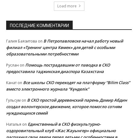
Load more
ПОСЛЕДНИЕ КОММЕНТАРИИ
В Петропавловске начал работу новый
Галия Баязитова
on
филиал «Тренинг центра Көмек» для детей с особыми
образовательными потребностями
Помощь пострадавшим от паводка в СКО
Руслан
on
предоставила таджикская диаспора Казахстана
Все школы СКО переходят на платформу “Bilim Class”
Канат
on
вместо электронного журнала “Күнделік”
В СКО простой деревенский парень Дамир Абдин
Гульсум
on
создал волонтерское движение, которое помогло сотням
нуждающихся семей
Единственный в СКО физкультурно-
Наталья
on
оздоровительный клуб «Жас Жауынгер» официально
распахнул свои двери перед детьми с особенностями в