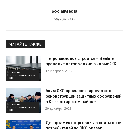
SocialMedia
https://sm1.kz
ЧИТАЙТЕ ТАКЖЕ
Петропавловск строится – Beeline
проводит оптоволокно в новые ЖК
17 февраля, 2026
Новости
Петропавловска и
СКО
Аким СКО проинспектировал ход
реконструкции защитных сооружений
в Кызылжарском районе
Новости
Петропавловска и
29 декабря, 2025
СКО
Департамент торговли и защиты прав
потребителей по СКО оказал