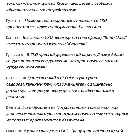
филиал «Тренинг центра Көмек» для детей с особыми
образовательными потребностями
Помощь пострадавшим от паводка в СКО
Руслан
on
предоставила таджикская диаспора Казахстана
Все школы СКО переходят на платформу “Bilim Class”
Канат
on
вместо электронного журнала “Күнделік”
В СКО простой деревенский парень Дамир Абдин
Гульсум
on
создал волонтерское движение, которое помогло сотням
нуждающихся семей
Единственный в СКО физкультурно-
Наталья
on
оздоровительный клуб «Жас Жауынгер» официально
распахнул свои двери перед детьми с особенностями в
развитии
Иван Бухонин из Петропавловска рассказал, как
Юлка
on
увлечение компьютерными играми помогло ему стать одним
из топовых программистов Казахстана
Жуткая трагедия в СКО. Сразу двое детей из одной
Ольга
on