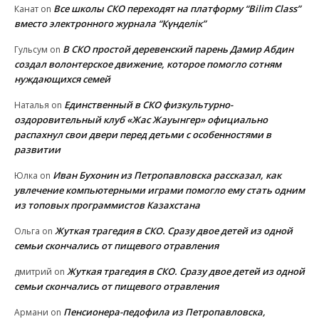
Все школы СКО переходят на платформу “Bilim Class”
Канат
on
вместо электронного журнала “Күнделік”
В СКО простой деревенский парень Дамир Абдин
Гульсум
on
создал волонтерское движение, которое помогло сотням
нуждающихся семей
Единственный в СКО физкультурно-
Наталья
on
оздоровительный клуб «Жас Жауынгер» официально
распахнул свои двери перед детьми с особенностями в
развитии
Иван Бухонин из Петропавловска рассказал, как
Юлка
on
увлечение компьютерными играми помогло ему стать одним
из топовых программистов Казахстана
Жуткая трагедия в СКО. Сразу двое детей из одной
Ольга
on
семьи скончались от пищевого отравления
Жуткая трагедия в СКО. Сразу двое детей из одной
дмитрий
on
семьи скончались от пищевого отравления
Пенсионера-педофила из Петропавловска,
Армани
on