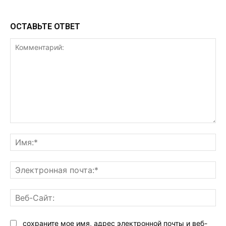
ОСТАВЬТЕ ОТВЕТ
Комментарий:
Им
Эл
поч
Ве
Са
сохраните мое имя, адрес электронной почты и веб-