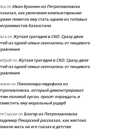
Иван Бухонин из Петропавловска
лка
on
ассказал, как увлечение компьютерными
грами помогло ему стать одним из топовых
рограммистов Казахстана
Жуткая трагедия в СКО. Сразу двое
льга
on
етей из одной семьи скончались от пищевого
травления
Жуткая трагедия в СКО. Сразу двое
митрий
on
етей из одной семьи скончались от пищевого
травления
Пенсионера-педофила из
рмани
on
етропавловска, который демонстрировал
етям половой орган, просят оправдать и
озместить ему моральный ущерб
Блогер из Петропавловска
тя Горски
on
ладимир Пекарский рассказал, как жестоко
ивали мать на его глазах в детстве