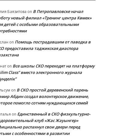
В Петропавловске начал
лия Баязитова
on
аботу новый филиал «Тренинг центра Көмек»
ля детей с особыми образовательными
отребностями
Помощь пострадавшим от паводка в
слан
on
КО предоставила таджикская диаспора
азахстана
Все школы СКО переходят на платформу
нат
on
ilim Class” вместо электронного журнала
үнделік”
В СКО простой деревенский парень
льсум
on
амир Абдин создал волонтерское движение,
оторое помогло сотням нуждающихся семей
Единственный в СКО физкультурно-
талья
on
здоровительный клуб «Жас Жауынгер»
фициально распахнул свои двери перед
етьми с особенностями в развитии