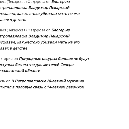
Блогер из
еся(Пекарская) Федорова
on
етропавловска Владимир Пекарский
ссказал, как жестоко убивали мать на его
азах в детстве
Блогер из
еся(Пекарская) Федорова
on
етропавловска Владимир Пекарский
ссказал, как жестоко убивали мать на его
азах в детстве
Природные ресурсы больше не будут
иктория
on
оступны бесплатно для жителей Северо-
азахстанской области
В Петропавловске 28-летний мужчина
сть
on
тупил в половую связь с 14-летней девочкой