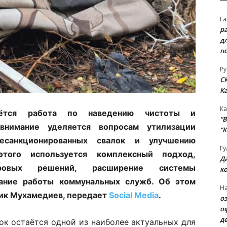
Га
р
д
п
Ру
С
К
Ка
дётся работа по наведению чистоты и
“B
 внимание уделяется вопросам утилизации
“К
есанкционированных свалок и улучшению
Гу
этого используется комплексный подход,
Д
ровых решений, расширение системы
к
ание работы коммунальных служб. Об этом
На
рик Мухамедиев, передает
Social Media
.
о
о
д
к остаётся одной из наиболее актуальных для