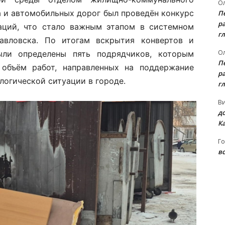
Ол
а и автомобильных дорог был проведён конкурс
П
ра
аций, что стало важным этапом в системном
гл
авловска. По итогам вскрытия конвертов и
Ол
ыли определены пять подрядчиков, которым
П
 объём работ, направленных на поддержание
ра
логической ситуации в городе.
гл
В
д
К
Го
вс