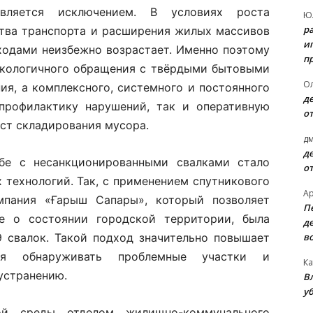
вляется исключением. В условиях роста
Ю
р
ства транспорта и расширения жилых массивов
и
тходами неизбежно возрастает. Именно поэтому
п
 экологичного обращения с твёрдыми бытовыми
О
ия, а комплексного, системного и постоянного
д
 профилактику нарушений, так и оперативную
о
ст складирования мусора.
д
д
бе с несанкционированными свалками стало
о
 технологий. Так, с применением спутникового
А
мпания «Ғарыш Сапары», который позволяет
П
е о состоянии городской территории, была
д
в
9 свалок. Такой подход значительно повышает
ляя обнаруживать проблемные участки и
Ка
устранению.
В
уб
ой среды отделом жилищно-коммунального