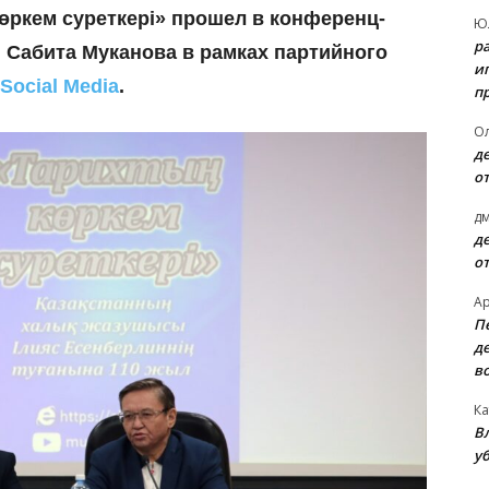
өркем суреткері» прошел в конференц-
Ю
р
 Сабита Муканова в рамках партийного
и
Social Media
.
п
О
д
о
д
д
о
А
П
д
в
Ка
В
уб