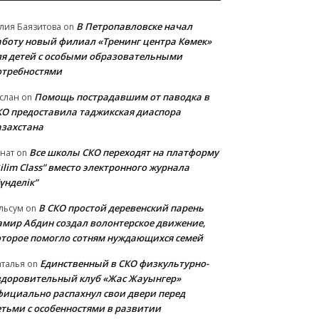
В Петропавловске начал
лия Баязитова
on
аботу новый филиал «Тренинг центра Көмек»
ля детей с особыми образовательными
отребностями
Помощь пострадавшим от паводка в
слан
on
КО предоставила таджикская диаспора
азахстана
Все школы СКО переходят на платформу
нат
on
ilim Class” вместо электронного журнала
үнделік”
В СКО простой деревенский парень
льсум
on
амир Абдин создал волонтерское движение,
оторое помогло сотням нуждающихся семей
Единственный в СКО физкультурно-
талья
on
здоровительный клуб «Жас Жауынгер»
фициально распахнул свои двери перед
етьми с особенностями в развитии