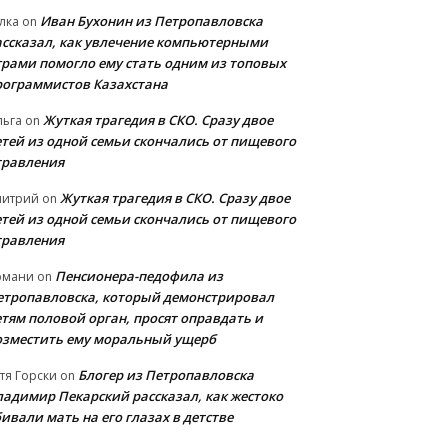
Иван Бухонин из Петропавловска
лка
on
ассказал, как увлечение компьютерными
грами помогло ему стать одним из топовых
рограммистов Казахстана
Жуткая трагедия в СКО. Сразу двое
льга
on
етей из одной семьи скончались от пищевого
травления
Жуткая трагедия в СКО. Сразу двое
митрий
on
етей из одной семьи скончались от пищевого
травления
Пенсионера-педофила из
рмани
on
етропавловска, который демонстрировал
етям половой орган, просят оправдать и
озместить ему моральный ущерб
Блогер из Петропавловска
тя Горски
on
ладимир Пекарский рассказал, как жестоко
ивали мать на его глазах в детстве