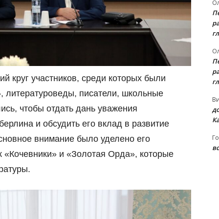
Ол
П
ра
гл
Ол
П
ра
й круг участников, среди которых были
гл
», литературоведы, писатели, школьные
В
ись, чтобы отдать дань уважения
д
К
ерлина и обсудить его вклад в развитие
Го
Основное внимание было уделено его
вс
к «Кочевники» и «Золотая Орда», которые
ратуры.