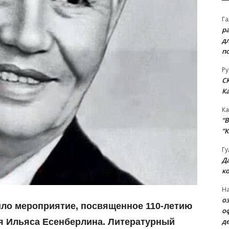
Га
р
д
п
Ру
С
К
Ка
“B
“К
Гу
Д
к
На
о
шло мероприятие, посвященное 110-летию
о
д
я Ильяса Есенберлина. Литературный