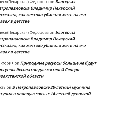
Блогер из
еся(Пекарская) Федорова
on
етропавловска Владимир Пекарский
ссказал, как жестоко убивали мать на его
азах в детстве
Блогер из
еся(Пекарская) Федорова
on
етропавловска Владимир Пекарский
ссказал, как жестоко убивали мать на его
азах в детстве
Природные ресурсы больше не будут
иктория
on
оступны бесплатно для жителей Северо-
азахстанской области
В Петропавловске 28-летний мужчина
сть
on
тупил в половую связь с 14-летней девочкой