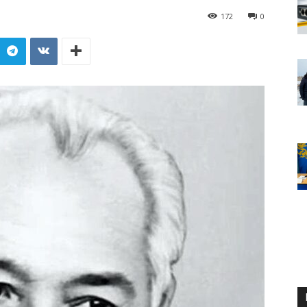
172
0