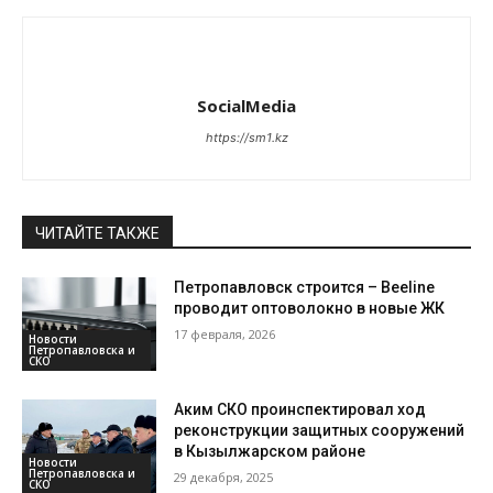
SocialMedia
https://sm1.kz
ЧИТАЙТЕ ТАКЖЕ
Петропавловск строится – Beeline
проводит оптоволокно в новые ЖК
17 февраля, 2026
Новости
Петропавловска и
СКО
Аким СКО проинспектировал ход
реконструкции защитных сооружений
в Кызылжарском районе
Новости
Петропавловска и
29 декабря, 2025
СКО