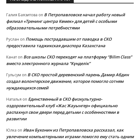
В Петропавловске начал работу новый
Галия Баязитова
on
филиал «Тренинг центра Көмек» для детей с особыми
образовательными потребностями
Помощь пострадавшим от паводка в СКО
Руслан
on
предоставила таджикская диаспора Казахстана
Все школы СКО переходят на платформу “Bilim Class”
Канат
on
вместо электронного журнала “Күнделік”
В СКО простой деревенский парень Дамир Абдин
Гульсум
on
создал волонтерское движение, которое помогло сотням
нуждающихся семей
Единственный в СКО физкультурно-
Наталья
on
оздоровительный клуб «Жас Жауынгер» официально
распахнул свои двери перед детьми с особенностями в
развитии
Иван Бухонин из Петропавловска рассказал, как
Юлка
on
увлечение компьютерными играми помогло ему стать одним