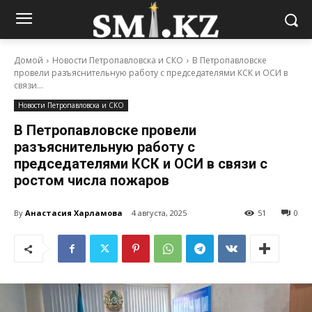
Домой
Новости Петропавловска и СКО
В Петропавловске
провели разъяснительную работу с председателями КСК и ОСИ в
связи...
Новости Петропавловска и СКО
В Петропавловске провели
разъяснительную работу с
председателями КСК и ОСИ в связи с
ростом числа пожаров
By
Анастасия Харламова
4 августа, 2025
51
0