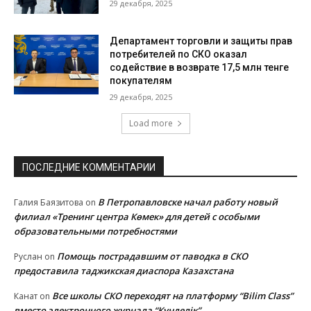
29 декабря, 2025
Департамент торговли и защиты прав
потребителей по СКО оказал
содействие в возврате 17,5 млн тенге
покупателям
29 декабря, 2025
Load more
ПОСЛЕДНИЕ КОММЕНТАРИИ
В Петропавловске начал работу новый
Галия Баязитова
on
филиал «Тренинг центра Көмек» для детей с особыми
образовательными потребностями
Помощь пострадавшим от паводка в СКО
Руслан
on
предоставила таджикская диаспора Казахстана
Все школы СКО переходят на платформу “Bilim Class”
Канат
on
вместо электронного журнала “Күнделік”