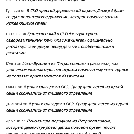
В СКО простой деревенский парень Дамир Абдин
Гульсум
on
создал волонтерское движение, которое помогло сотням
нуждающихся семей
Единственный в СКО физкультурно-
Наталья
on
оздоровительный клуб «Жас Жауынгер» официально
распахнул свои двери перед детьми с особенностями в
развитии
Иван Бухонин из Петропавловска рассказал, как
Юлка
on
увлечение компьютерными играми помогло ему стать одним
из топовых программистов Казахстана
Жуткая трагедия в СКО. Сразу двое детей из одной
Ольга
on
семьи скончались от пищевого отравления
Жуткая трагедия в СКО. Сразу двое детей из одной
дмитрий
on
семьи скончались от пищевого отравления
Пенсионера-педофила из Петропавловска,
Армани
on
который демонстрировал детям половой орган, просят
оправдать и возместить ему моральный ущерб