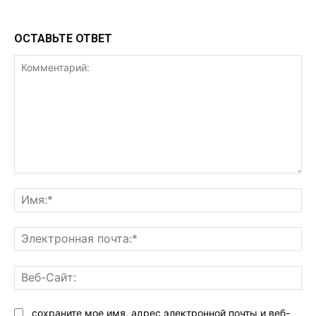
ОСТАВЬТЕ ОТВЕТ
Комментарий:
Им
Эл
поч
Ве
Са
сохраните мое имя, адрес электронной почты и веб-