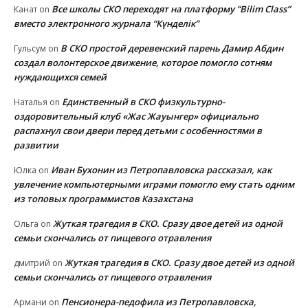
Все школы СКО переходят на платформу “Bilim Class”
Канат
on
вместо электронного журнала “Күнделік”
В СКО простой деревенский парень Дамир Абдин
Гульсум
on
создал волонтерское движение, которое помогло сотням
нуждающихся семей
Единственный в СКО физкультурно-
Наталья
on
оздоровительный клуб «Жас Жауынгер» официально
распахнул свои двери перед детьми с особенностями в
развитии
Иван Бухонин из Петропавловска рассказал, как
Юлка
on
увлечение компьютерными играми помогло ему стать одним
из топовых программистов Казахстана
Жуткая трагедия в СКО. Сразу двое детей из одной
Ольга
on
семьи скончались от пищевого отравления
Жуткая трагедия в СКО. Сразу двое детей из одной
дмитрий
on
семьи скончались от пищевого отравления
Пенсионера-педофила из Петропавловска,
Армани
on