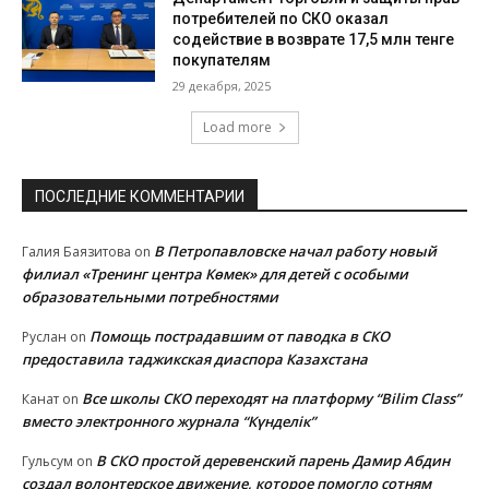
потребителей по СКО оказал
содействие в возврате 17,5 млн тенге
покупателям
29 декабря, 2025
Load more
ПОСЛЕДНИЕ КОММЕНТАРИИ
В Петропавловске начал работу новый
Галия Баязитова
on
филиал «Тренинг центра Көмек» для детей с особыми
образовательными потребностями
Помощь пострадавшим от паводка в СКО
Руслан
on
предоставила таджикская диаспора Казахстана
Все школы СКО переходят на платформу “Bilim Class”
Канат
on
вместо электронного журнала “Күнделік”
В СКО простой деревенский парень Дамир Абдин
Гульсум
on
создал волонтерское движение, которое помогло сотням