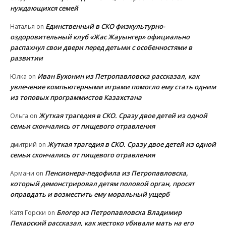
нуждающихся семей
Единственный в СКО физкультурно-
Наталья
on
оздоровительный клуб «Жас Жауынгер» официально
распахнул свои двери перед детьми с особенностями в
развитии
Иван Бухонин из Петропавловска рассказал, как
Юлка
on
увлечение компьютерными играми помогло ему стать одним
из топовых программистов Казахстана
Жуткая трагедия в СКО. Сразу двое детей из одной
Ольга
on
семьи скончались от пищевого отравления
Жуткая трагедия в СКО. Сразу двое детей из одной
дмитрий
on
семьи скончались от пищевого отравления
Пенсионера-педофила из Петропавловска,
Армани
on
который демонстрировал детям половой орган, просят
оправдать и возместить ему моральный ущерб
Блогер из Петропавловска Владимир
Катя Горски
on
Пекарский рассказал, как жестоко убивали мать на его