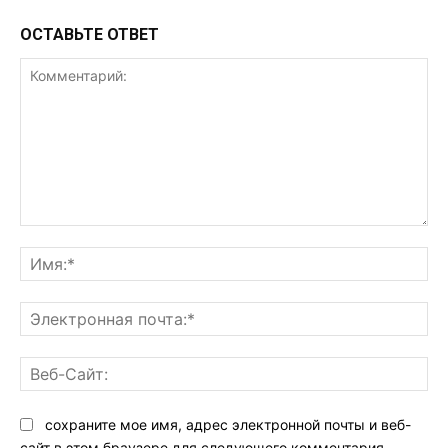
ОСТАВЬТЕ ОТВЕТ
Комментарий:
Им
Эл
поч
Ве
Са
сохраните мое имя, адрес электронной почты и веб-
сайт в этом браузере для следующего комментария.