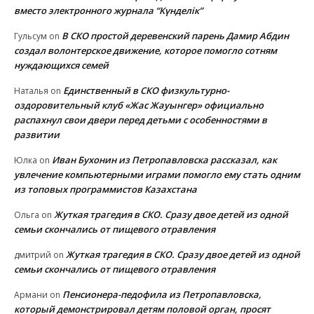
вместо электронного журнала “Күнделік”
В СКО простой деревенский парень Дамир Абдин
Гульсум
on
создал волонтерское движение, которое помогло сотням
нуждающихся семей
Единственный в СКО физкультурно-
Наталья
on
оздоровительный клуб «Жас Жауынгер» официально
распахнул свои двери перед детьми с особенностями в
развитии
Иван Бухонин из Петропавловска рассказал, как
Юлка
on
увлечение компьютерными играми помогло ему стать одним
из топовых программистов Казахстана
Жуткая трагедия в СКО. Сразу двое детей из одной
Ольга
on
семьи скончались от пищевого отравления
Жуткая трагедия в СКО. Сразу двое детей из одной
дмитрий
on
семьи скончались от пищевого отравления
Пенсионера-педофила из Петропавловска,
Армани
on
который демонстрировал детям половой орган, просят