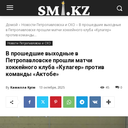
Домой
Новости Петропавловска и СКО
В прошедшие выходные
в Петропавловске прошли матчи хоккейного клуба «Кулагер»
против команды...
Новости Петропавловска и СКО
В прошедшие выходные в
Петропавловске прошли матчи
хоккейного клуба «Кулагер» против
команды «Актобе»
By
Камилла Кәрім
13 октября, 2025
45
0