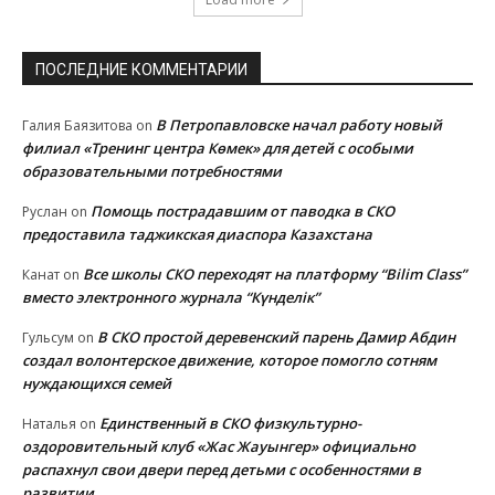
ПОСЛЕДНИЕ КОММЕНТАРИИ
В Петропавловске начал работу новый
Галия Баязитова
on
филиал «Тренинг центра Көмек» для детей с особыми
образовательными потребностями
Помощь пострадавшим от паводка в СКО
Руслан
on
предоставила таджикская диаспора Казахстана
Все школы СКО переходят на платформу “Bilim Class”
Канат
on
вместо электронного журнала “Күнделік”
В СКО простой деревенский парень Дамир Абдин
Гульсум
on
создал волонтерское движение, которое помогло сотням
нуждающихся семей
Единственный в СКО физкультурно-
Наталья
on
оздоровительный клуб «Жас Жауынгер» официально
распахнул свои двери перед детьми с особенностями в
развитии