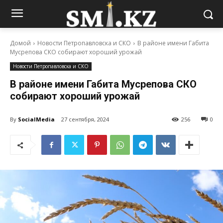
Домой
Новости Петропавловска и СКО
В районе имени Габита
Мусрепова СКО собирают хороший урожай
Новости Петропавловска и СКО
В районе имени Габита Мусрепова СКО
собирают хороший урожай
By
SocialMedia
27 сентября, 2024
256
0