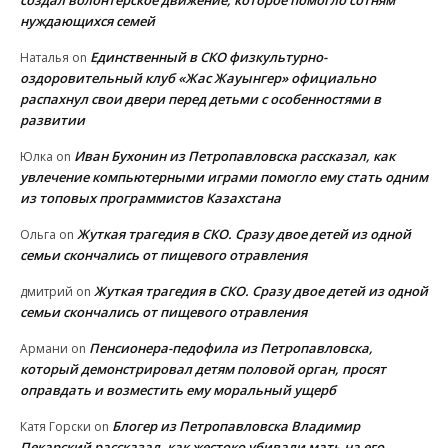
нуждающихся семей
Единственный в СКО физкультурно-
Наталья
on
оздоровительный клуб «Жас Жауынгер» официально
распахнул свои двери перед детьми с особенностями в
развитии
Иван Бухонин из Петропавловска рассказал, как
Юлка
on
увлечение компьютерными играми помогло ему стать одним
из топовых программистов Казахстана
Жуткая трагедия в СКО. Сразу двое детей из одной
Ольга
on
семьи скончались от пищевого отравления
Жуткая трагедия в СКО. Сразу двое детей из одной
дмитрий
on
семьи скончались от пищевого отравления
Пенсионера-педофила из Петропавловска,
Армани
on
который демонстрировал детям половой орган, просят
оправдать и возместить ему моральный ущерб
Блогер из Петропавловска Владимир
Катя Горски
on
Пекарский рассказал, как жестоко убивали мать на его