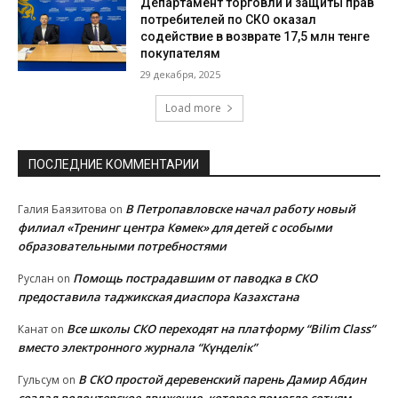
Департамент торговли и защиты прав
потребителей по СКО оказал
содействие в возврате 17,5 млн тенге
покупателям
29 декабря, 2025
Load more
ПОСЛЕДНИЕ КОММЕНТАРИИ
В Петропавловске начал работу новый
Галия Баязитова
on
филиал «Тренинг центра Көмек» для детей с особыми
образовательными потребностями
Помощь пострадавшим от паводка в СКО
Руслан
on
предоставила таджикская диаспора Казахстана
Все школы СКО переходят на платформу “Bilim Class”
Канат
on
вместо электронного журнала “Күнделік”
В СКО простой деревенский парень Дамир Абдин
Гульсум
on
создал волонтерское движение, которое помогло сотням