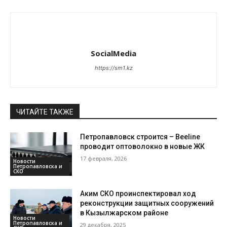
SocialMedia
https://sm1.kz
ЧИТАЙТЕ ТАКЖЕ
Петропавловск строится – Beeline
проводит оптоволокно в новые ЖК
17 февраля, 2026
Новости
Петропавловска и
СКО
Аким СКО проинспектировал ход
реконструкции защитных сооружений
в Кызылжарском районе
Новости
Петропавловска и
29 декабря, 2025