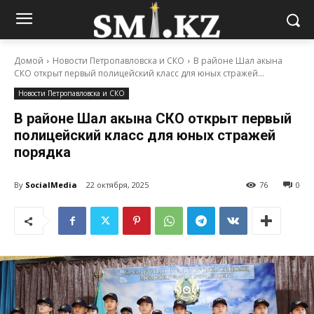
Домой
Новости Петропавловска и СКО
В районе Шал акына
СКО открыт первый полицейский класс для юных стражей...
Новости Петропавловска и СКО
В районе Шал акына СКО открыт первый
полицейский класс для юных стражей
порядка
By
SocialMedia
22 октября, 2025
76
0