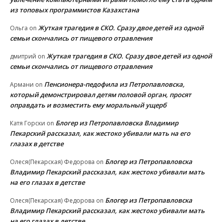
из топовых программистов Казахстана
Жуткая трагедия в СКО. Сразу двое детей из одной
Ольга
on
семьи скончались от пищевого отравления
Жуткая трагедия в СКО. Сразу двое детей из одной
дмитрий
on
семьи скончались от пищевого отравления
Пенсионера-педофила из Петропавловска,
Армани
on
который демонстрировал детям половой орган, просят
оправдать и возместить ему моральный ущерб
Блогер из Петропавловска Владимир
Катя Горски
on
Пекарский рассказал, как жестоко убивали мать на его
глазах в детстве
Блогер из Петропавловска
Олеся(Пекарская) Федорова
on
Владимир Пекарский рассказал, как жестоко убивали мать
на его глазах в детстве
Блогер из Петропавловска
Олеся(Пекарская) Федорова
on
Владимир Пекарский рассказал, как жестоко убивали мать
на его глазах в детстве