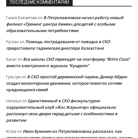
ПОСЛЕДНИЕ КОММЕНТАРИИ
В Петропавловске начал работу новый
Галия Баязитова
on
филиал «Тренинг центра Көмек» для детей с особыми
образовательными потребностями
Помощь пострадавшим от паводка в СКО
Руслан
on
предоставила таджикская диаспора Казахстана
Все школы СКО переходят на платформу “Bilim Class”
Канат
on
вместо электронного журнала “Күнделік”
В СКО простой деревенский парень Дамир Абдин
Гульсум
on
создал волонтерское движение, которое помогло сотням
нуждающихся семей
Единственный в СКО физкультурно-
Наталья
on
оздоровительный клуб «Жас Жауынгер» официально
распахнул свои двери перед детьми с особенностями в
развитии
Иван Бухонин из Петропавловска рассказал, как
Юлка
on
увлечение компьютерными играми помогло ему стать одним