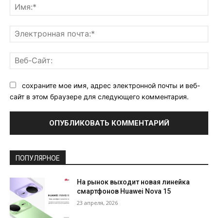
Им
Эл
поч
Ве
Са
сохраните мое имя, адрес электронной почты и веб-
сайт в этом браузере для следующего комментария.
ПОПУЛЯРНОЕ
На рынок выходит новая линейка
смартфонов Huawei Nova 15
23 апреля, 2026