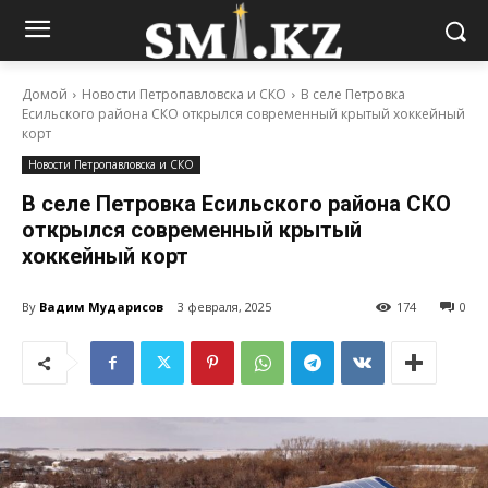
Домой
Новости Петропавловска и СКО
В селе Петровка
Есильского района СКО открылся современный крытый хоккейный
корт
Новости Петропавловска и СКО
В селе Петровка Есильского района СКО
открылся современный крытый
хоккейный корт
By
Вадим Мударисов
3 февраля, 2025
174
0