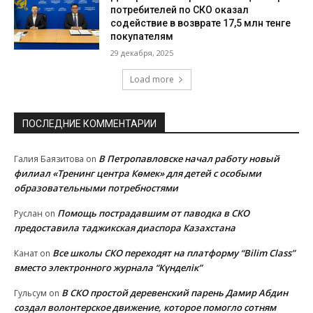
потребителей по СКО оказал
содействие в возврате 17,5 млн тенге
покупателям
29 декабря, 2025
Load more
ПОСЛЕДНИЕ КОММЕНТАРИИ
В Петропавловске начал работу новый
Галия Баязитова
on
филиал «Тренинг центра Көмек» для детей с особыми
образовательными потребностями
Помощь пострадавшим от паводка в СКО
Руслан
on
предоставила таджикская диаспора Казахстана
Все школы СКО переходят на платформу “Bilim Class”
Канат
on
вместо электронного журнала “Күнделік”
В СКО простой деревенский парень Дамир Абдин
Гульсум
on
создал волонтерское движение, которое помогло сотням