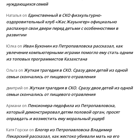
нуждающихся семей
Единственный в СКО физкультурно-
Наталья
on
оздоровительный клуб «Жас Жауынгер» официально
распахнул свои двери перед детьми с особенностями в
развитии
Иван Бухонин из Петропавловска рассказал, как
Юлка
on
увлечение компьютерными играми помогло ему стать одним
из топовых программистов Казахстана
Жуткая трагедия в СКО. Сразу двое детей из одной
Ольга
on
семьи скончались от пищевого отравления
Жуткая трагедия в СКО. Сразу двое детей из одной
дмитрий
on
семьи скончались от пищевого отравления
Пенсионера-педофила из Петропавловска,
Армани
on
который демонстрировал детям половой орган, просят
оправдать и возместить ему моральный ущерб
Блогер из Петропавловска Владимир
Катя Горски
on
Пекарский рассказал, как жестоко убивали мать на его