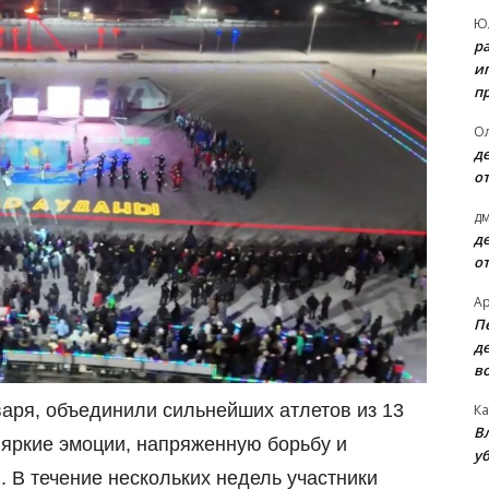
Ю
р
и
п
О
д
о
д
д
о
А
П
д
в
аря, объединили сильнейших атлетов из 13
Ка
В
 яркие эмоции, напряженную борьбу и
уб
В течение нескольких недель участники