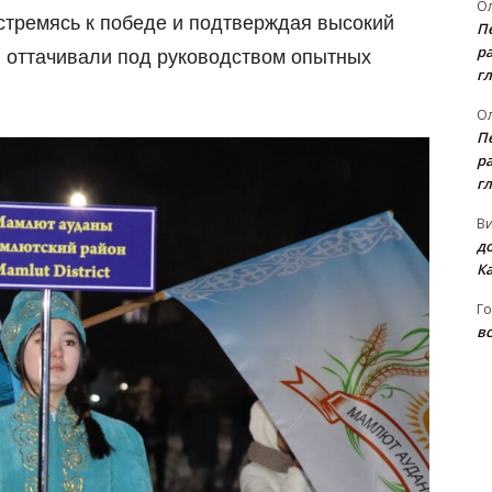
Ол
стремясь к победе и подтверждая высокий
П
ра
и оттачивали под руководством опытных
гл
Ол
П
ра
гл
В
д
К
Го
вс