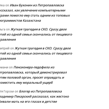
Иван Бухонин из Петропавловска
лка
on
ассказал, как увлечение компьютерными
грами помогло ему стать одним из топовых
рограммистов Казахстана
Жуткая трагедия в СКО. Сразу двое
льга
on
етей из одной семьи скончались от пищевого
травления
Жуткая трагедия в СКО. Сразу двое
митрий
on
етей из одной семьи скончались от пищевого
травления
Пенсионера-педофила из
рмани
on
етропавловска, который демонстрировал
етям половой орган, просят оправдать и
озместить ему моральный ущерб
Блогер из Петропавловска
тя Горски
on
ладимир Пекарский рассказал, как жестоко
ивали мать на его глазах в детстве