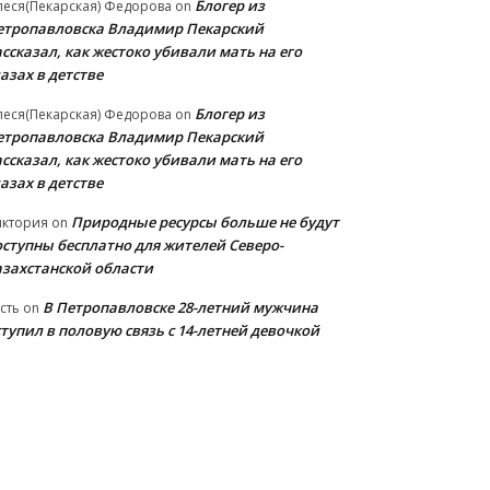
Блогер из
еся(Пекарская) Федорова
on
етропавловска Владимир Пекарский
ссказал, как жестоко убивали мать на его
азах в детстве
Блогер из
еся(Пекарская) Федорова
on
етропавловска Владимир Пекарский
ссказал, как жестоко убивали мать на его
азах в детстве
Природные ресурсы больше не будут
иктория
on
оступны бесплатно для жителей Северо-
азахстанской области
В Петропавловске 28-летний мужчина
сть
on
тупил в половую связь с 14-летней девочкой