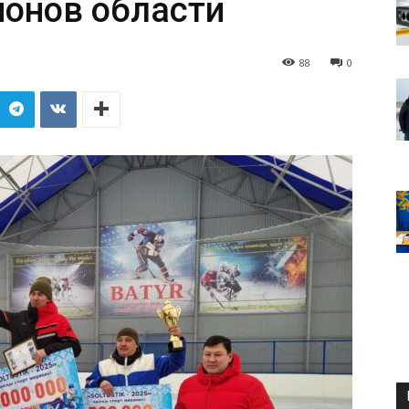
йонов области
88
0