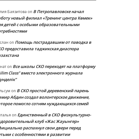
В Петропавловске начал
лия Баязитова
on
аботу новый филиал «Тренинг центра Көмек»
ля детей с особыми образовательными
отребностями
Помощь пострадавшим от паводка в
слан
on
КО предоставила таджикская диаспора
азахстана
Все школы СКО переходят на платформу
нат
on
ilim Class” вместо электронного журнала
үнделік”
В СКО простой деревенский парень
льсум
on
амир Абдин создал волонтерское движение,
оторое помогло сотням нуждающихся семей
Единственный в СКО физкультурно-
талья
on
здоровительный клуб «Жас Жауынгер»
фициально распахнул свои двери перед
етьми с особенностями в развитии