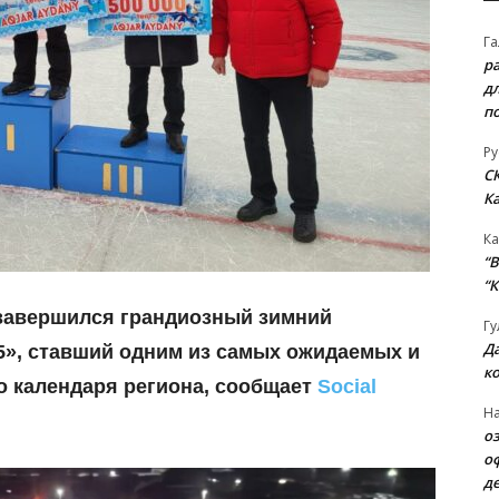
Га
р
д
п
Ру
С
К
Ка
“B
“К
 завершился грандиозный зимний
Гу
Д
5», ставший одним из самых ожидаемых и
к
 календаря региона, сообщает
Social
На
о
о
д