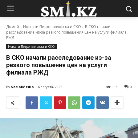
Домой
Новости Петропавловска и СКО
В СКО начали
расследование из-за резкого повышения цен на услуги филиала
РЖД
Новости Петропавловска и СКО
В СКО начали расследование из-за
резкого повышения цен на услуги
филиала РЖД
By
SocialMedia
6 августа, 2025
118
0