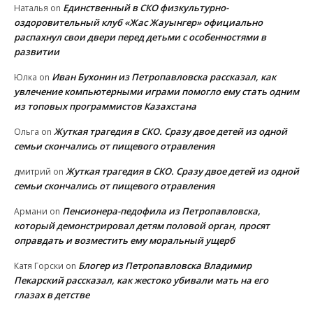
Единственный в СКО физкультурно-
Наталья
on
оздоровительный клуб «Жас Жауынгер» официально
распахнул свои двери перед детьми с особенностями в
развитии
Иван Бухонин из Петропавловска рассказал, как
Юлка
on
увлечение компьютерными играми помогло ему стать одним
из топовых программистов Казахстана
Жуткая трагедия в СКО. Сразу двое детей из одной
Ольга
on
семьи скончались от пищевого отравления
Жуткая трагедия в СКО. Сразу двое детей из одной
дмитрий
on
семьи скончались от пищевого отравления
Пенсионера-педофила из Петропавловска,
Армани
on
который демонстрировал детям половой орган, просят
оправдать и возместить ему моральный ущерб
Блогер из Петропавловска Владимир
Катя Горски
on
Пекарский рассказал, как жестоко убивали мать на его
глазах в детстве