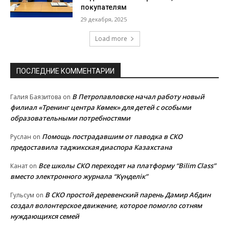
покупателям
29 декабря, 2025
Load more
ПОСЛЕДНИЕ КОММЕНТАРИИ
В Петропавловске начал работу новый
Галия Баязитова
on
филиал «Тренинг центра Көмек» для детей с особыми
образовательными потребностями
Помощь пострадавшим от паводка в СКО
Руслан
on
предоставила таджикская диаспора Казахстана
Все школы СКО переходят на платформу “Bilim Class”
Канат
on
вместо электронного журнала “Күнделік”
В СКО простой деревенский парень Дамир Абдин
Гульсум
on
создал волонтерское движение, которое помогло сотням
нуждающихся семей