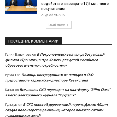
содействие в возврате 17,5 млн тенге
покупателям
29 декабря, 2025
Load more
ПОСЛЕДНИЕ КОММЕНТАРИИ
В Петропавловске начал работу новый
Галия Баязитова
on
филиал «Тренинг центра Көмек» для детей с особыми
образовательными потребностями
Помощь пострадавшим от паводка в СКО
Руслан
on
предоставила таджикская диаспора Казахстана
Все школы СКО переходят на платформу “Bilim Class”
Канат
on
вместо электронного журнала “Күнделік”
В СКО простой деревенский парень Дамир Абдин
Гульсум
on
создал волонтерское движение, которое помогло сотням
нуждающихся семей