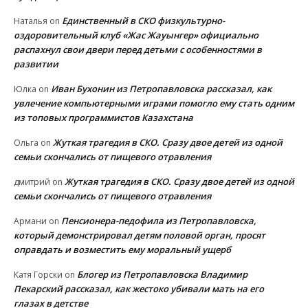
Единственный в СКО физкультурно-
Наталья
on
оздоровительный клуб «Жас Жауынгер» официально
распахнул свои двери перед детьми с особенностями в
развитии
Иван Бухонин из Петропавловска рассказал, как
Юлка
on
увлечение компьютерными играми помогло ему стать одним
из топовых программистов Казахстана
Жуткая трагедия в СКО. Сразу двое детей из одной
Ольга
on
семьи скончались от пищевого отравления
Жуткая трагедия в СКО. Сразу двое детей из одной
дмитрий
on
семьи скончались от пищевого отравления
Пенсионера-педофила из Петропавловска,
Армани
on
который демонстрировал детям половой орган, просят
оправдать и возместить ему моральный ущерб
Блогер из Петропавловска Владимир
Катя Горски
on
Пекарский рассказал, как жестоко убивали мать на его
глазах в детстве