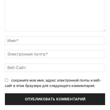
Комментарий:
Им
Эл
поч
Ве
Са
сохраните мое имя, адрес электронной почты и веб-
сайт в этом браузере для следующего комментария.