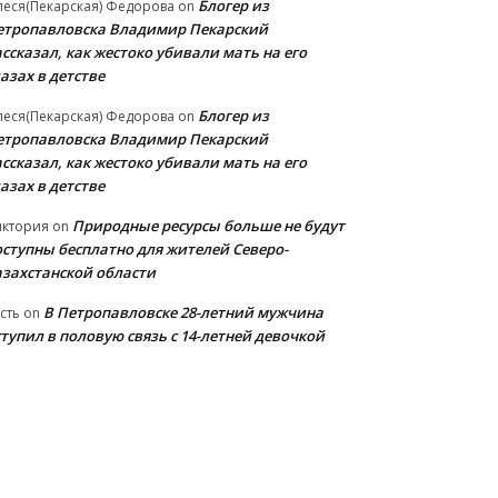
Блогер из
еся(Пекарская) Федорова
on
етропавловска Владимир Пекарский
ссказал, как жестоко убивали мать на его
азах в детстве
Блогер из
еся(Пекарская) Федорова
on
етропавловска Владимир Пекарский
ссказал, как жестоко убивали мать на его
азах в детстве
Природные ресурсы больше не будут
иктория
on
оступны бесплатно для жителей Северо-
азахстанской области
В Петропавловске 28-летний мужчина
сть
on
тупил в половую связь с 14-летней девочкой