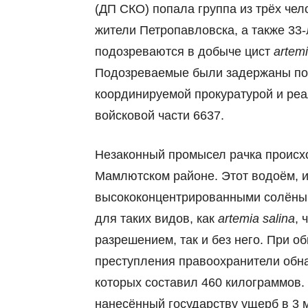
(ДП СКО) попала группа из трёх чело
жители Петропавловска, а также 33
подозреваются в добыче цист
artemi
Подозреваемые были задержаны пос
координируемой прокуратурой и ре
войсковой части 6637.
Незаконный промысел рачка происх
Мамлютском районе. Этот водоём, 
высококонцентрированными солёным
для таких видов, как
artemia salina
, 
разрешением, так и без него. При о
преступления правоохранители обна
которых составил 460 килограммов.
нанесённый государству ущерб в 3 