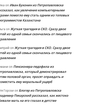
Иван Бухонин из Петропавловска
лка
on
ассказал, как увлечение компьютерными
грами помогло ему стать одним из топовых
рограммистов Казахстана
Жуткая трагедия в СКО. Сразу двое
льга
on
етей из одной семьи скончались от пищевого
травления
Жуткая трагедия в СКО. Сразу двое
митрий
on
етей из одной семьи скончались от пищевого
травления
Пенсионера-педофила из
рмани
on
етропавловска, который демонстрировал
етям половой орган, просят оправдать и
озместить ему моральный ущерб
Блогер из Петропавловска
тя Горски
on
ладимир Пекарский рассказал, как жестоко
ивали мать на его глазах в детстве