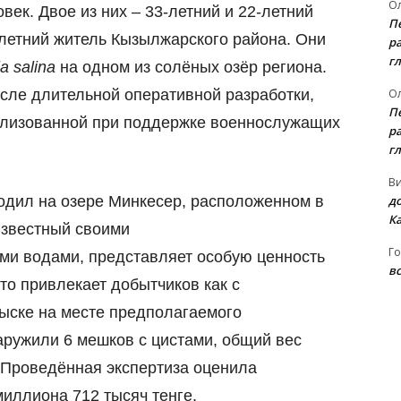
Ол
век. Двое из них – 33-летний и 22-летний
П
-летний житель Кызылжарского района. Они
ра
гл
a salina
на одном из солёных озёр региона.
Ол
ле длительной оперативной разработки,
П
ализованной при поддержке военнослужащих
ра
гл
В
д
одил на озере Минкесер, расположенном в
К
известный своими
Го
и водами, представляет особую ценность
вс
что привлекает добытчиков как с
быске на месте предполагаемого
ружили 6 мешков с цистами, общий вес
 Проведённая экспертиза оценила
миллиона 712 тысяч тенге.