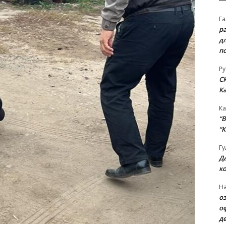
Га
р
д
п
Ру
С
К
Ка
“B
“К
Гу
Д
к
На
о
о
д