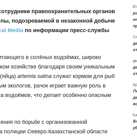
Ю
 сотрудники правоохранительных органов
р
и
ппы, подозреваемой в незаконной добыче
п
cal Media
по информации пресс-службы
О
д
о
битающего в солёных водоёмах, широко
д
ьском хозяйстве благодаря своим уникальным
д
о
 (яйца)
artemia salina
служат кормом для рыб
А
м экологов, рачок играет важную роль в
П
а водоёмов, что делает особенно опасным
д
в
Ка
В
ения по борьбе с организованной
уб
а полиции Северо-Казахстанской области