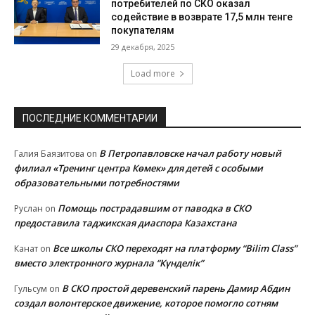
потребителей по СКО оказал
содействие в возврате 17,5 млн тенге
покупателям
29 декабря, 2025
Load more
ПОСЛЕДНИЕ КОММЕНТАРИИ
В Петропавловске начал работу новый
Галия Баязитова
on
филиал «Тренинг центра Көмек» для детей с особыми
образовательными потребностями
Помощь пострадавшим от паводка в СКО
Руслан
on
предоставила таджикская диаспора Казахстана
Все школы СКО переходят на платформу “Bilim Class”
Канат
on
вместо электронного журнала “Күнделік”
В СКО простой деревенский парень Дамир Абдин
Гульсум
on
создал волонтерское движение, которое помогло сотням