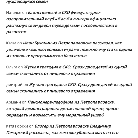
нуждающихся семей
Единственный в СКО физкультурно-
Наталья
on
оздоровительный клуб «Жас Жауынгер» официально
распахнул свои двери перед детьми с особенностями в
развитии
Иван Бухонин из Петропавловска рассказал, как
Юлка
on
увлечение компьютерными играми помогло ему стать одним
из топовых программистов Казахстана
Жуткая трагедия в СКО. Сразу двое детей из одной
Ольга
on
семьи скончались от пищевого отравления
Жуткая трагедия в СКО. Сразу двое детей из одной
дмитрий
on
семьи скончались от пищевого отравления
Пенсионера-педофила из Петропавловска,
Армани
on
который демонстрировал детям половой орган, просят
оправдать и возместить ему моральный ущерб
Блогер из Петропавловска Владимир
Катя Горски
on
Пекарский рассказал, как жестоко убивали мать на его