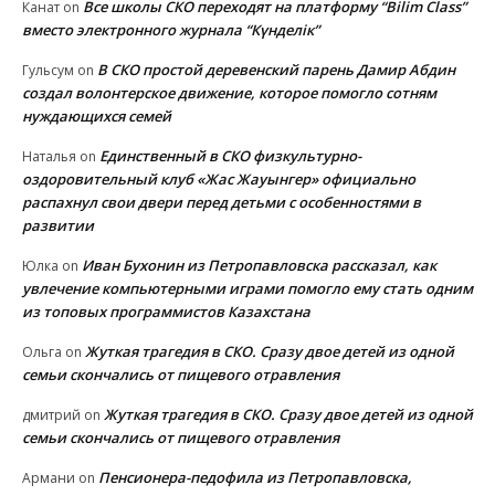
Все школы СКО переходят на платформу “Bilim Class”
Канат
on
вместо электронного журнала “Күнделік”
В СКО простой деревенский парень Дамир Абдин
Гульсум
on
создал волонтерское движение, которое помогло сотням
нуждающихся семей
Единственный в СКО физкультурно-
Наталья
on
оздоровительный клуб «Жас Жауынгер» официально
распахнул свои двери перед детьми с особенностями в
развитии
Иван Бухонин из Петропавловска рассказал, как
Юлка
on
увлечение компьютерными играми помогло ему стать одним
из топовых программистов Казахстана
Жуткая трагедия в СКО. Сразу двое детей из одной
Ольга
on
семьи скончались от пищевого отравления
Жуткая трагедия в СКО. Сразу двое детей из одной
дмитрий
on
семьи скончались от пищевого отравления
Пенсионера-педофила из Петропавловска,
Армани
on