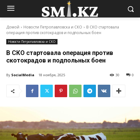
Домой
Новости Петропавловска и СКО
В СКО стартовала
операция против скотокрадов и подпольных боен
Новости Петропавловска и СКО
В СКО стартовала операция против
скотокрадов и подпольных боен
By
SocialMedia
18 ноября, 2025
30
0