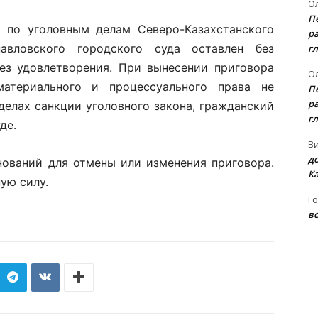
Ол
П
и по уголовным делам Северо-Казахстанского
ра
авловского городского суда оставлен без
гл
ез удовлетворения. При вынесении приговора
Ол
атериального и процессуального права не
П
ра
делах санкции уголовного закона, гражданский
гл
де.
В
д
нований для отмены или изменения приговора.
К
ую силу.
Го
вс