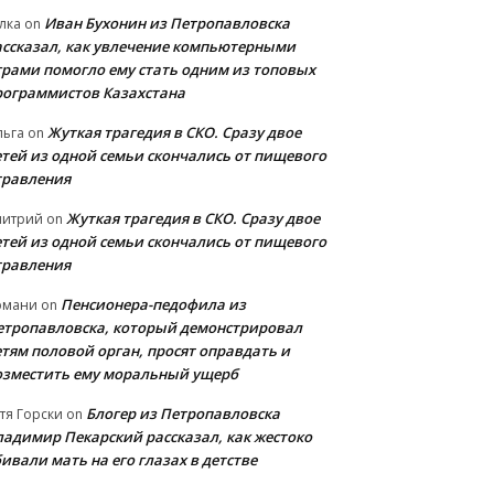
Иван Бухонин из Петропавловска
лка
on
ассказал, как увлечение компьютерными
грами помогло ему стать одним из топовых
рограммистов Казахстана
Жуткая трагедия в СКО. Сразу двое
льга
on
етей из одной семьи скончались от пищевого
травления
Жуткая трагедия в СКО. Сразу двое
митрий
on
етей из одной семьи скончались от пищевого
травления
Пенсионера-педофила из
рмани
on
етропавловска, который демонстрировал
етям половой орган, просят оправдать и
озместить ему моральный ущерб
Блогер из Петропавловска
тя Горски
on
ладимир Пекарский рассказал, как жестоко
ивали мать на его глазах в детстве