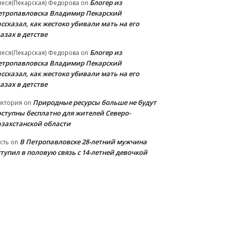
Блогер из
еся(Пекарская) Федорова
on
етропавловска Владимир Пекарский
ссказал, как жестоко убивали мать на его
азах в детстве
Блогер из
еся(Пекарская) Федорова
on
етропавловска Владимир Пекарский
ссказал, как жестоко убивали мать на его
азах в детстве
Природные ресурсы больше не будут
иктория
on
оступны бесплатно для жителей Северо-
азахстанской области
В Петропавловске 28-летний мужчина
сть
on
тупил в половую связь с 14-летней девочкой