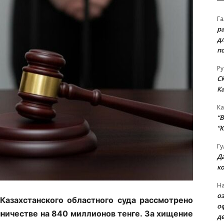
Га
р
д
п
Ру
С
К
Ка
“B
“К
Гу
Д
к
На
о
Казахстанского областного суда рассмотрено
о
ничестве на 840 миллионов тенге. За хищение
д