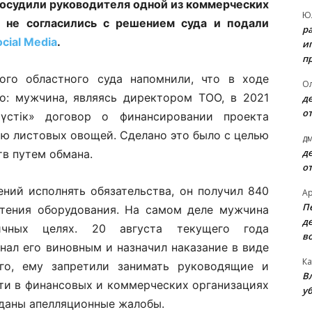
 осудили руководителя одной из коммерческих
Ю
ы не согласились с решением суда и подали
р
ocial Media
.
и
п
кого областного суда напомнили, что в ходе
О
о: мужчина, являясь директором ТОО, в 2021
д
о
стік» договор о финансировании проекта
ю листовых овощей. Сделано это было с целью
д
д
в путем обмана.
о
ний исполнять обязательства, он получил 840
А
П
етения оборудования. На самом деле мужчина
д
ичных целях. 20 августа текущего года
в
нал его виновным и назначил наказание в виде
Ка
го, ему запретили занимать руководящие и
В
ти в финансовых и коммерческих организациях
уб
оданы апелляционные жалобы.