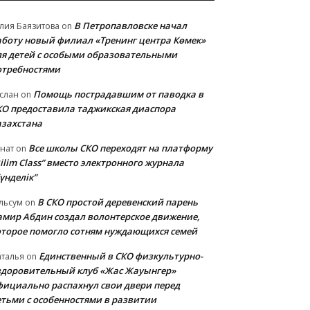
В Петропавловске начал
лия Баязитова
on
аботу новый филиал «Тренинг центра Көмек»
ля детей с особыми образовательными
отребностями
Помощь пострадавшим от паводка в
слан
on
КО предоставила таджикская диаспора
азахстана
Все школы СКО переходят на платформу
нат
on
ilim Class” вместо электронного журнала
үнделік”
В СКО простой деревенский парень
льсум
on
амир Абдин создал волонтерское движение,
оторое помогло сотням нуждающихся семей
Единственный в СКО физкультурно-
талья
on
здоровительный клуб «Жас Жауынгер»
фициально распахнул свои двери перед
етьми с особенностями в развитии