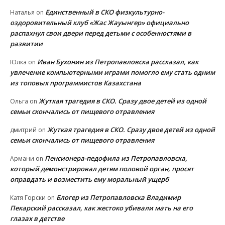
Единственный в СКО физкультурно-
Наталья
on
оздоровительный клуб «Жас Жауынгер» официально
распахнул свои двери перед детьми с особенностями в
развитии
Иван Бухонин из Петропавловска рассказал, как
Юлка
on
увлечение компьютерными играми помогло ему стать одним
из топовых программистов Казахстана
Жуткая трагедия в СКО. Сразу двое детей из одной
Ольга
on
семьи скончались от пищевого отравления
Жуткая трагедия в СКО. Сразу двое детей из одной
дмитрий
on
семьи скончались от пищевого отравления
Пенсионера-педофила из Петропавловска,
Армани
on
который демонстрировал детям половой орган, просят
оправдать и возместить ему моральный ущерб
Блогер из Петропавловска Владимир
Катя Горски
on
Пекарский рассказал, как жестоко убивали мать на его
глазах в детстве