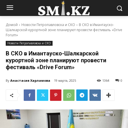
Домой
Новости Петропавловска и СКО
В СКО в Имантауско-
Шалкарской курортной зоне планируют провести фестиваль «Drive
Forum»
Новости Петропавловска и СКО
В СКО в Имантауско-Шалкарской
курортной зоне планируют провести
фестиваль «Drive Forum»
By
Анастасия Харламова
19 марта, 2025
1364
0