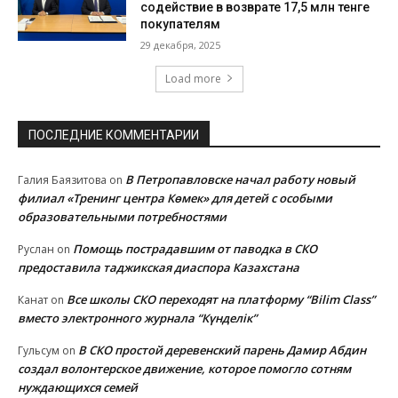
содействие в возврате 17,5 млн тенге
покупателям
29 декабря, 2025
Load more
ПОСЛЕДНИЕ КОММЕНТАРИИ
В Петропавловске начал работу новый
Галия Баязитова
on
филиал «Тренинг центра Көмек» для детей с особыми
образовательными потребностями
Помощь пострадавшим от паводка в СКО
Руслан
on
предоставила таджикская диаспора Казахстана
Все школы СКО переходят на платформу “Bilim Class”
Канат
on
вместо электронного журнала “Күнделік”
В СКО простой деревенский парень Дамир Абдин
Гульсум
on
создал волонтерское движение, которое помогло сотням
нуждающихся семей