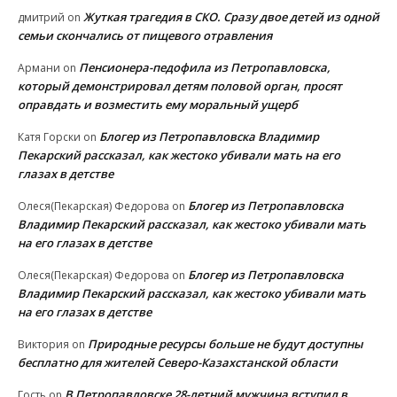
Жуткая трагедия в СКО. Сразу двое детей из одной
дмитрий
on
семьи скончались от пищевого отравления
Пенсионера-педофила из Петропавловска,
Армани
on
который демонстрировал детям половой орган, просят
оправдать и возместить ему моральный ущерб
Блогер из Петропавловска Владимир
Катя Горски
on
Пекарский рассказал, как жестоко убивали мать на его
глазах в детстве
Блогер из Петропавловска
Олеся(Пекарская) Федорова
on
Владимир Пекарский рассказал, как жестоко убивали мать
на его глазах в детстве
Блогер из Петропавловска
Олеся(Пекарская) Федорова
on
Владимир Пекарский рассказал, как жестоко убивали мать
на его глазах в детстве
Природные ресурсы больше не будут доступны
Виктория
on
бесплатно для жителей Северо-Казахстанской области
В Петропавловске 28-летний мужчина вступил в
Гость
on