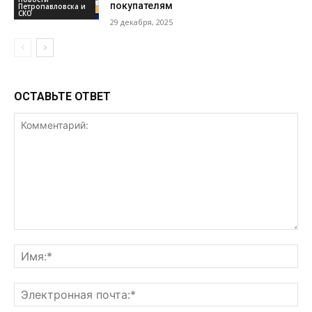
покупателям
Петропавловска и
СКО
29 декабря, 2025
ОСТАВЬТЕ ОТВЕТ
Комментарий:
Им
Эл
поч