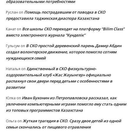
образовательными потребностями
Помощь пострадавшим от паводка в СКО
Руслан
on
предоставила таджикская диаспора Казахстана
Все школы СКО переходят на платформу “Bilim Class”
Канат
on
вместо электронного журнала “Күнделік”
В СКО простой деревенский парень Дамир Абдин
Гульсум
on
создал волонтерское движение, которое помогло сотням
нуждающихся семей
Единственный в СКО физкультурно-
Наталья
on
оздоровительный клуб «Жас Жауынгер» официально
распахнул свои двери перед детьми с особенностями в
развитии
Иван Бухонин из Петропавловска рассказал, как
Юлка
on
увлечение компьютерными играми помогло ему стать одним
из топовых программистов Казахстана
Жуткая трагедия в СКО. Сразу двое детей из одной
Ольга
on
семьи скончались от пищевого отравления