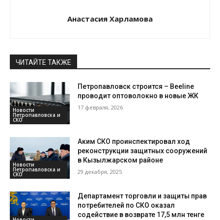
Анастасия Харламова
ЧИТАЙТЕ ТАКЖЕ
Петропавловск строится – Beeline
проводит оптоволокно в новые ЖК
17 февраля, 2026
Новости
Петропавловска и
СКО
Аким СКО проинспектировал ход
реконструкции защитных сооружений
в Кызылжарском районе
Новости
Петропавловска и
29 декабря, 2025
СКО
Департамент торговли и защиты прав
потребителей по СКО оказал
содействие в возврате 17,5 млн тенге
Новости