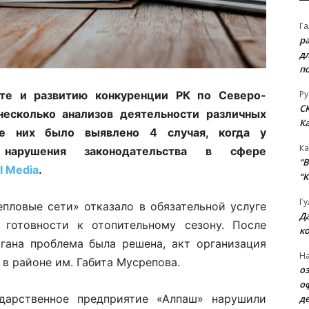
Га
р
д
п
Ру
те и развитию конкуренции РК по Северо-
С
несколько анализов деятельности различных
К
те них было выявлено 4 случая, когда у
Ка
нарушения законодательства в сфере
“B
l Media
.
“К
Гу
пловые сети» отказало в обязательной услуге
Д
 готовности к отопительному сезону. После
к
гана проблема была решена, акт организация
На
в районе им. Габита Мусрепова.
о
о
дарственное предприятие «Алпаш» нарушили
д