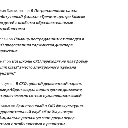
В Петропавловске начал
лия Баязитова
on
аботу новый филиал «Тренинг центра Көмек»
ля детей с особыми образовательными
отребностями
Помощь пострадавшим от паводка в
слан
on
КО предоставила таджикская диаспора
азахстана
Все школы СКО переходят на платформу
нат
on
ilim Class” вместо электронного журнала
үнделік”
В СКО простой деревенский парень
льсум
on
амир Абдин создал волонтерское движение,
оторое помогло сотням нуждающихся семей
Единственный в СКО физкультурно-
талья
on
здоровительный клуб «Жас Жауынгер»
фициально распахнул свои двери перед
етьми с особенностями в развитии