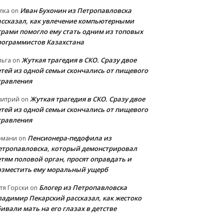
Иван Бухонин из Петропавловска
лка
on
ассказал, как увлечение компьютерными
грами помогло ему стать одним из топовых
рограммистов Казахстана
Жуткая трагедия в СКО. Сразу двое
льга
on
етей из одной семьи скончались от пищевого
травления
Жуткая трагедия в СКО. Сразу двое
митрий
on
етей из одной семьи скончались от пищевого
травления
Пенсионера-педофила из
рмани
on
етропавловска, который демонстрировал
етям половой орган, просят оправдать и
озместить ему моральный ущерб
Блогер из Петропавловска
тя Горски
on
ладимир Пекарский рассказал, как жестоко
ивали мать на его глазах в детстве