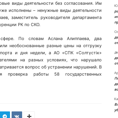
новые виды деятельности без согласования. Им
Ю
уже исполнены – ненужные виды деятельности
р
и
аев, заместитель руководителя департамента
п
уренции РК по СКО.
О
д
сфере. По словам Аслана Алиппаева, два
о
или необоснованные разные цены на отгрузку
д
спорта и дня недели, а АО «СПК «Солтүстік»
д
ателями на разных условиях, что нарушало
о
атривается вопрос об устранении нарушений. В
А
ся проверка работы 58 государственных
П
д
в
Ка
В
уб