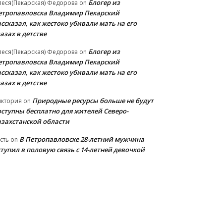
Блогер из
еся(Пекарская) Федорова
on
етропавловска Владимир Пекарский
ссказал, как жестоко убивали мать на его
азах в детстве
Блогер из
еся(Пекарская) Федорова
on
етропавловска Владимир Пекарский
ссказал, как жестоко убивали мать на его
азах в детстве
Природные ресурсы больше не будут
иктория
on
оступны бесплатно для жителей Северо-
азахстанской области
В Петропавловске 28-летний мужчина
сть
on
тупил в половую связь с 14-летней девочкой