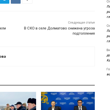
Ол
П
ра
гл
Следующая статья
Ол
вели
В СКО в селе Долматово снижена угроза
П
подтопления
ра
гл
В
д
ова
К
Го
вс