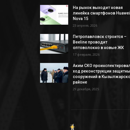
На рынок выходит новая
линейка смартфонов Huawe
Nova 15
23 апреля, 2026
Петропавловск строится –
Beeline проводит
оптоволокно в новые ЖК
17 февраля, 2026
Аким СКО проинспектирова
ход реконструкции защитн
сооружений в Кызылжарск
районе
29 декабря, 2025