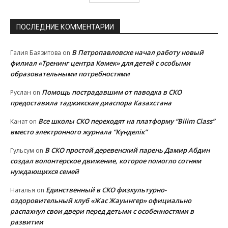
ПОСЛЕДНИЕ КОММЕНТАРИИ
В Петропавловске начал работу новый
Галия Баязитова
on
филиал «Тренинг центра Көмек» для детей с особыми
образовательными потребностями
Помощь пострадавшим от паводка в СКО
Руслан
on
предоставила таджикская диаспора Казахстана
Все школы СКО переходят на платформу “Bilim Class”
Канат
on
вместо электронного журнала “Күнделік”
В СКО простой деревенский парень Дамир Абдин
Гульсум
on
создал волонтерское движение, которое помогло сотням
нуждающихся семей
Единственный в СКО физкультурно-
Наталья
on
оздоровительный клуб «Жас Жауынгер» официально
распахнул свои двери перед детьми с особенностями в
развитии