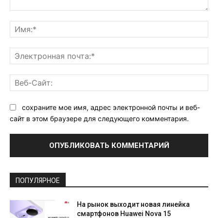
Комментарий:
Им
Эл
поч
Ве
Са
сохраните мое имя, адрес электронной почты и веб-
сайт в этом браузере для следующего комментария.
ПОПУЛЯРНОЕ
На рынок выходит новая линейка
смартфонов Huawei Nova 15