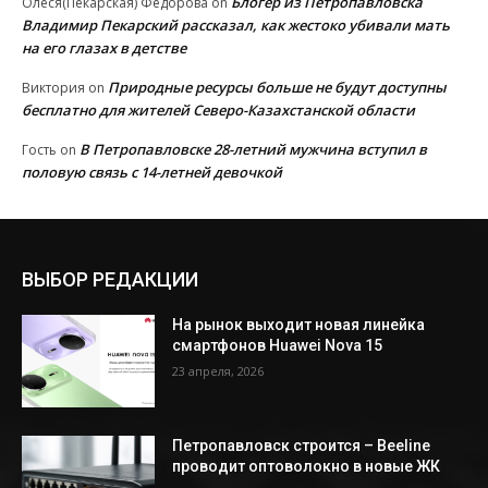
Блогер из Петропавловска
Олеся(Пекарская) Федорова
on
Владимир Пекарский рассказал, как жестоко убивали мать
на его глазах в детстве
Природные ресурсы больше не будут доступны
Виктория
on
бесплатно для жителей Северо-Казахстанской области
В Петропавловске 28-летний мужчина вступил в
Гость
on
половую связь с 14-летней девочкой
ВЫБОР РЕДАКЦИИ
На рынок выходит новая линейка
смартфонов Huawei Nova 15
23 апреля, 2026
Петропавловск строится – Beeline
проводит оптоволокно в новые ЖК