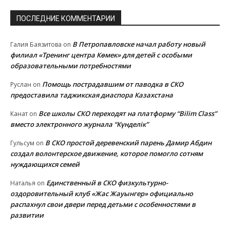
ПОСЛЕДНИЕ КОММЕНТАРИИ
В Петропавловске начал работу новый
Галия Баязитова
on
филиал «Тренинг центра Көмек» для детей с особыми
образовательными потребностями
Помощь пострадавшим от паводка в СКО
Руслан
on
предоставила таджикская диаспора Казахстана
Все школы СКО переходят на платформу “Bilim Class”
Канат
on
вместо электронного журнала “Күнделік”
В СКО простой деревенский парень Дамир Абдин
Гульсум
on
создал волонтерское движение, которое помогло сотням
нуждающихся семей
Единственный в СКО физкультурно-
Наталья
on
оздоровительный клуб «Жас Жауынгер» официально
распахнул свои двери перед детьми с особенностями в
развитии