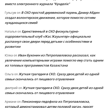
вместо электронного журнала “Күнделік”
В СКО простой деревенский парень Дамир Абдин
Гульсум
on
создал волонтерское движение, которое помогло сотням
нуждающихся семей
Единственный в СКО физкультурно-
Наталья
on
оздоровительный клуб «Жас Жауынгер» официально
распахнул свои двери перед детьми с особенностями в
развитии
Иван Бухонин из Петропавловска рассказал, как
Юлка
on
увлечение компьютерными играми помогло ему стать одним
из топовых программистов Казахстана
Жуткая трагедия в СКО. Сразу двое детей из одной
Ольга
on
семьи скончались от пищевого отравления
Жуткая трагедия в СКО. Сразу двое детей из одной
дмитрий
on
семьи скончались от пищевого отравления
Пенсионера-педофила из Петропавловска,
Армани
on
который демонстрировал детям половой орган, просят