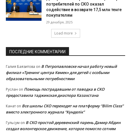
потребителей по СКО оказал
содействие в возврате 17,5 млн тенге
покупателям
29 декабря, 2025
Load more
ПОСЛЕДНИЕ КОММЕНТАРИИ
В Петропавловске начал работу новый
Галия Баязитова
on
филиал «Тренинг центра Көмек» для детей с особыми
образовательными потребностями
Помощь пострадавшим от паводка в СКО
Руслан
on
предоставила таджикская диаспора Казахстана
Все школы СКО переходят на платформу “Bilim Class”
Канат
on
вместо электронного журнала “Күнделік”
В СКО простой деревенский парень Дамир Абдин
Гульсум
on
создал волонтерское движение, которое помогло сотням