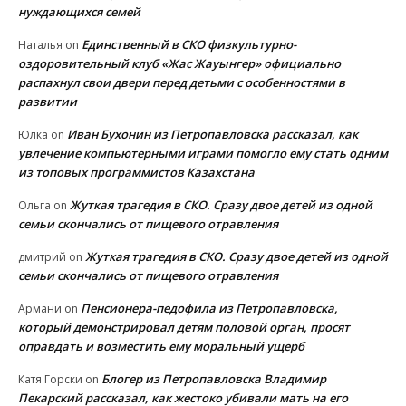
нуждающихся семей
Единственный в СКО физкультурно-
Наталья
on
оздоровительный клуб «Жас Жауынгер» официально
распахнул свои двери перед детьми с особенностями в
развитии
Иван Бухонин из Петропавловска рассказал, как
Юлка
on
увлечение компьютерными играми помогло ему стать одним
из топовых программистов Казахстана
Жуткая трагедия в СКО. Сразу двое детей из одной
Ольга
on
семьи скончались от пищевого отравления
Жуткая трагедия в СКО. Сразу двое детей из одной
дмитрий
on
семьи скончались от пищевого отравления
Пенсионера-педофила из Петропавловска,
Армани
on
который демонстрировал детям половой орган, просят
оправдать и возместить ему моральный ущерб
Блогер из Петропавловска Владимир
Катя Горски
on
Пекарский рассказал, как жестоко убивали мать на его