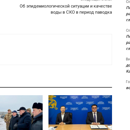
Ол
Об эпидемиологической ситуации и качестве
П
воды в СКО в период паводка
ра
гл
Ол
П
ра
гл
В
д
К
Го
вс