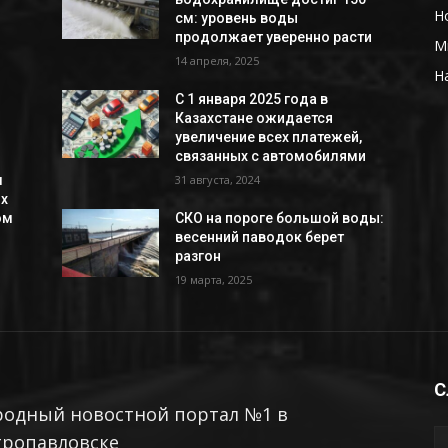
Н
см: уровень воды
продолжает уверенно расти
М
14 апреля, 2025
Н
С 1 января 2025 года в
Казахстане ожидается
увеличение всех платежей,
связанных с автомобилями
л
31 августа, 2024
ых
ом
СКО на пороге большой воды:
весенний паводок берет
разгон
19 марта, 2025
С
родный новостной портал №1 в
тропавловске