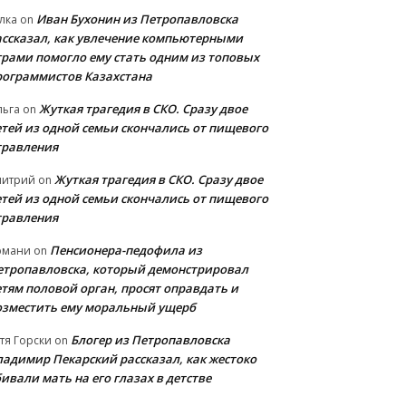
Иван Бухонин из Петропавловска
лка
on
ассказал, как увлечение компьютерными
грами помогло ему стать одним из топовых
рограммистов Казахстана
Жуткая трагедия в СКО. Сразу двое
льга
on
етей из одной семьи скончались от пищевого
травления
Жуткая трагедия в СКО. Сразу двое
митрий
on
етей из одной семьи скончались от пищевого
травления
Пенсионера-педофила из
рмани
on
етропавловска, который демонстрировал
етям половой орган, просят оправдать и
озместить ему моральный ущерб
Блогер из Петропавловска
тя Горски
on
ладимир Пекарский рассказал, как жестоко
ивали мать на его глазах в детстве