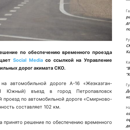
Га
р
д
п
Ру
С
К
ешение по обеспечению временного проезда
бщает
Social Media
со ссылкой на Управление
Ка
ильных дорог акимата СКО.
“B
“К
на автомобильной дороге А-16 «Жезказган-
Гу
Д
ПП Южный) въезд в город Петропавловск
к
й проезд по автомобильной дороге «Смирново-
ность составляет 102 км.
На
о
о
да принято решение по обеспечению временного
д