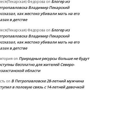
Блогер из
еся(Пекарская) Федорова
on
етропавловска Владимир Пекарский
ссказал, как жестоко убивали мать на его
азах в детстве
Блогер из
еся(Пекарская) Федорова
on
етропавловска Владимир Пекарский
ссказал, как жестоко убивали мать на его
азах в детстве
Природные ресурсы больше не будут
иктория
on
оступны бесплатно для жителей Северо-
азахстанской области
В Петропавловске 28-летний мужчина
сть
on
тупил в половую связь с 14-летней девочкой