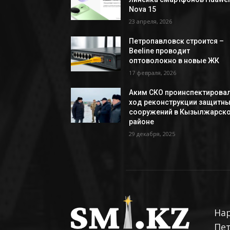
Nova 15
23 апреля, 2026
Петропавловск строится –
Beeline проводит
оптоволокно в новые ЖК
17 февраля, 2026
Аким СКО проинспектирова
ход реконструкции защитн
сооружений в Кызылжарск
районе
29 декабря, 2025
На
Пе