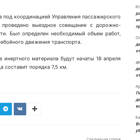
Ю
р
ода под координацией Управления пассажирского
и
 проведено выездное совещание с дорожно-
п
ти. Был определен необходимый объем работ,
О
ребойного движения транспорта.
д
о
 инертного материала будут начаты 18 апреля
д
а составит порядка 7,5 км.
д
о
А
П
д
в
Ка
В
уб
Следующая статья