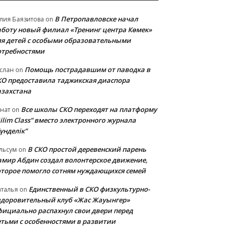
В Петропавловске начал
лия Баязитова
on
аботу новый филиал «Тренинг центра Көмек»
ля детей с особыми образовательными
отребностями
Помощь пострадавшим от паводка в
слан
on
КО предоставила таджикская диаспора
азахстана
Все школы СКО переходят на платформу
нат
on
ilim Class” вместо электронного журнала
үнделік”
В СКО простой деревенский парень
льсум
on
амир Абдин создал волонтерское движение,
оторое помогло сотням нуждающихся семей
Единственный в СКО физкультурно-
талья
on
здоровительный клуб «Жас Жауынгер»
фициально распахнул свои двери перед
етьми с особенностями в развитии