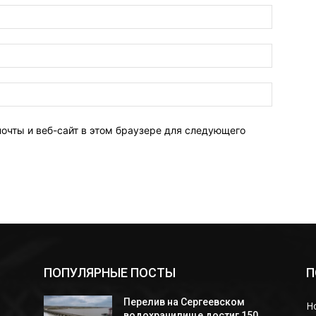
Имя:*
Электро
почта:*
Веб-
Сайт:
почты и веб-сайт в этом браузере для следующего
ПОПУЛЯРНЫЕ ПОСТЫ
П
Перелив на Сергеевском
Н
i
водохранилище достиг 150