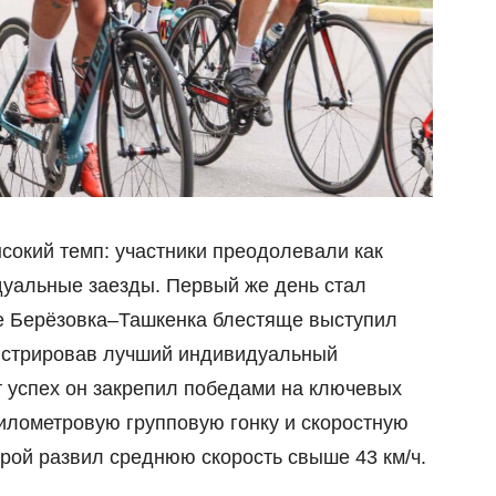
сокий темп: участники преодолевали как
дуальные заезды. Первый же день стал
ке Берёзовка–Ташкенка блестяще выступил
нстрировав лучший индивидуальный
от успех он закрепил победами на ключевых
километровую групповую гонку и скоростную
орой развил среднюю скорость свыше 43 км/ч.