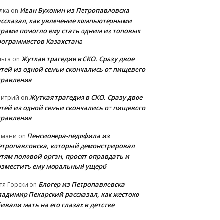
Иван Бухонин из Петропавловска
лка
on
ассказал, как увлечение компьютерными
грами помогло ему стать одним из топовых
рограммистов Казахстана
Жуткая трагедия в СКО. Сразу двое
льга
on
етей из одной семьи скончались от пищевого
травления
Жуткая трагедия в СКО. Сразу двое
митрий
on
етей из одной семьи скончались от пищевого
травления
Пенсионера-педофила из
рмани
on
етропавловска, который демонстрировал
етям половой орган, просят оправдать и
озместить ему моральный ущерб
Блогер из Петропавловска
тя Горски
on
ладимир Пекарский рассказал, как жестоко
ивали мать на его глазах в детстве