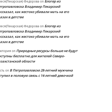
Блогер из
еся(Пекарская) Федорова
on
етропавловска Владимир Пекарский
ссказал, как жестоко убивали мать на его
азах в детстве
Блогер из
еся(Пекарская) Федорова
on
етропавловска Владимир Пекарский
ссказал, как жестоко убивали мать на его
азах в детстве
Природные ресурсы больше не будут
иктория
on
оступны бесплатно для жителей Северо-
азахстанской области
В Петропавловске 28-летний мужчина
сть
on
тупил в половую связь с 14-летней девочкой