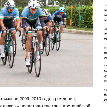
Ю
р
и
п
О
д
о
д
д
о
А
П
д
в
Ка
В
ртсменов 2009–2010 годов рождения,
уб
астников – представители СКО, Костанайской,