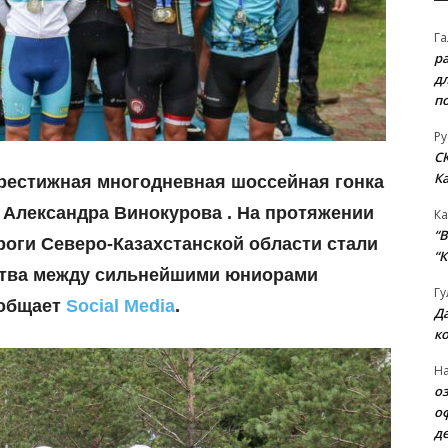
Га
р
д
п
Ру
С
К
рестижная многодневная шоссейная гонка
 Александра Винокурова . На протяжении
Ка
“B
ороги Северо-Казахстанской области стали
“К
ства между сильнейшими юниорами
Гу
ообщает
Social Media
.
Д
к
На
о
о
д