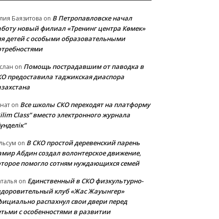
В Петропавловске начал
лия Баязитова
on
аботу новый филиал «Тренинг центра Көмек»
ля детей с особыми образовательными
отребностями
Помощь пострадавшим от паводка в
слан
on
КО предоставила таджикская диаспора
азахстана
Все школы СКО переходят на платформу
нат
on
ilim Class” вместо электронного журнала
үнделік”
В СКО простой деревенский парень
льсум
on
амир Абдин создал волонтерское движение,
оторое помогло сотням нуждающихся семей
Единственный в СКО физкультурно-
талья
on
здоровительный клуб «Жас Жауынгер»
фициально распахнул свои двери перед
етьми с особенностями в развитии