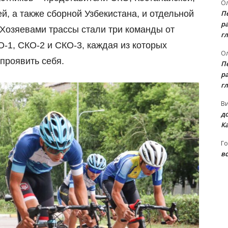
Ол
П
, а также сборной Узбекистана, и отдельной
ра
 Хозяевами трассы стали три команды от
гл
-1, СКО-2 и СКО-3, каждая из которых
Ол
проявить себя.
П
ра
гл
В
д
К
Го
вс