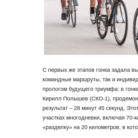
С первых же этапов гонка задала вы
командные маршруты, так и индиви
прологом будущего триумфа: в гон
Кирилл Полышев (СКО-1), продемо
результат – 28 минут 45 секунд. Эт
участках многодневки, включая 70-
«разделку» на 20 километров, в кот