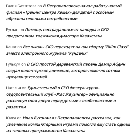
В Петропавловске начал работу новый
Галия Баязитова
on
филиал «Тренинг центра Көмек» для детей с особыми
образовательными потребностями
Помощь пострадавшим от паводка в СКО
Руслан
on
предоставила таджикская диаспора Казахстана
Все школы СКО переходят на платформу “Bilim Class”
Канат
on
вместо электронного журнала “Күнделік”
В СКО простой деревенский парень Дамир Абдин
Гульсум
on
создал волонтерское движение, которое помогло сотням
нуждающихся семей
Единственный в СКО физкультурно-
Наталья
on
оздоровительный клуб «Жас Жауынгер» официально
распахнул свои двери перед детьми с особенностями в
развитии
Иван Бухонин из Петропавловска рассказал, как
Юлка
on
увлечение компьютерными играми помогло ему стать одним
из топовых программистов Казахстана